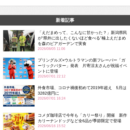
新着記事
「えだまめって、こんなに甘かった？」新潟県民
が“県外に出したくないほど食べる”極上えだまめ
を森のビアガーデンで実食
2026/08/05 11:06
プリングルズ×ウルトラマンの新フレーバー「ガ
ーリックバター」発表 片寄涼太さんが祝福イベ
ントに登場
2026/07/01 22:12
外食市場、コロナ禍後初めて2019年超え 5月は
3282億円に
2026/07/01 16:24
コメダ珈琲店で今年も「カリー祭り」開催 新作
カリーナンドッグなど全6品が季節限定で登場
2026/06/16 15:52