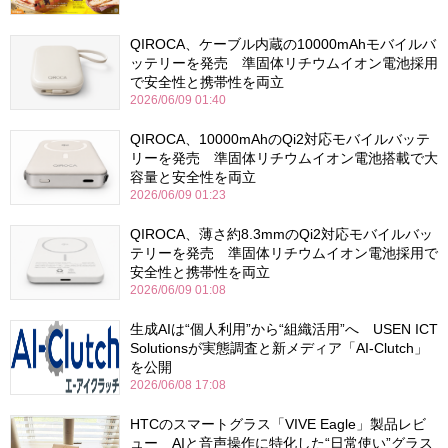
QIROCA、ケーブル内蔵の10000mAhモバイルバ
ッテリーを発売 準固体リチウムイオン電池採用
で安全性と携帯性を両立
2026/06/09 01:40
QIROCA、10000mAhのQi2対応モバイルバッテ
リーを発売 準固体リチウムイオン電池搭載で大
容量と安全性を両立
2026/06/09 01:23
QIROCA、薄さ約8.3mmのQi2対応モバイルバッ
テリーを発売 準固体リチウムイオン電池採用で
安全性と携帯性を両立
2026/06/09 01:08
生成AIは“個人利用”から“組織活用”へ USEN ICT
Solutionsが実態調査と新メディア「AI-Clutch」
を公開
2026/06/08 17:08
HTCのスマートグラス「VIVE Eagle」製品レビ
ュー AIと音声操作に特化した“日常使い”グラス