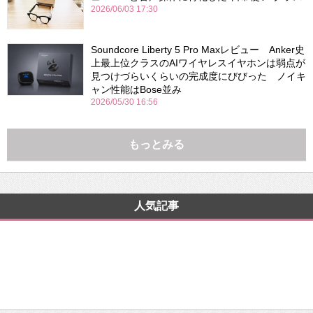
2026/06/03 17:30
Soundcore Liberty 5 Pro Maxレビュー Anker史
上最上位クラスのAIワイヤレスイヤホンは弱点が
見つけづらいくらいの完成度にびびった ノイキ
ャン性能はBose並み
2026/05/30 16:56
もっとみる
人気記事