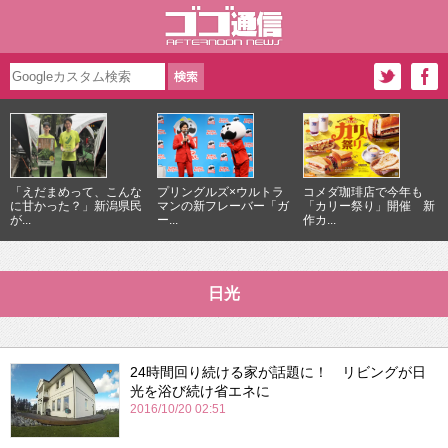
「えだまめって、こんな
プリングルズ×ウルトラ
コメダ珈琲店で今年も
に甘かった？」新潟県民
マンの新フレーバー「ガ
「カリー祭り」開催 新
が...
ー...
作カ...
日光
24時間回り続ける家が話題に！ リビングが日
光を浴び続け省エネに
2016/10/20 02:51