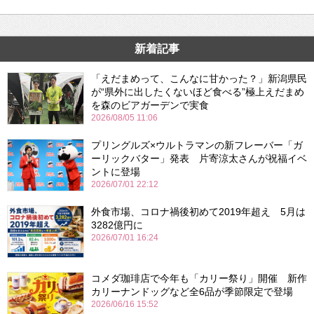
新着記事
「えだまめって、こんなに甘かった？」新潟県民
が“県外に出したくないほど食べる”極上えだまめ
を森のビアガーデンで実食
2026/08/05 11:06
プリングルズ×ウルトラマンの新フレーバー「ガ
ーリックバター」発表 片寄涼太さんが祝福イベ
ントに登場
2026/07/01 22:12
外食市場、コロナ禍後初めて2019年超え 5月は
3282億円に
2026/07/01 16:24
コメダ珈琲店で今年も「カリー祭り」開催 新作
カリーナンドッグなど全6品が季節限定で登場
2026/06/16 15:52