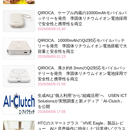
QIROCA、ケーブル内蔵の10000mAhモバイルバ
ッテリーを発売 準固体リチウムイオン電池採用
で安全性と携帯性を両立
2026/06/09 01:40
QIROCA、10000mAhのQi2対応モバイルバッテ
リーを発売 準固体リチウムイオン電池搭載で大
容量と安全性を両立
2026/06/09 01:23
QIROCA、薄さ約8.3mmのQi2対応モバイルバッ
テリーを発売 準固体リチウムイオン電池採用で
安全性と携帯性を両立
2026/06/09 01:08
生成AIは“個人利用”から“組織活用”へ USEN ICT
Solutionsが実態調査と新メディア「AI-Clutch」
を公開
2026/06/08 17:08
HTCのスマートグラス「VIVE Eagle」製品レビ
ュー AIと音声操作に特化した“日常使い”グラス