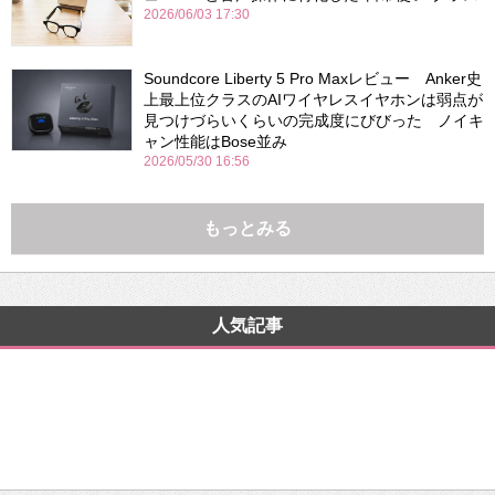
2026/06/03 17:30
Soundcore Liberty 5 Pro Maxレビュー Anker史
上最上位クラスのAIワイヤレスイヤホンは弱点が
見つけづらいくらいの完成度にびびった ノイキ
ャン性能はBose並み
2026/05/30 16:56
もっとみる
人気記事