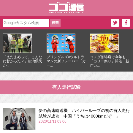
「えだまめって、こんな
プリングルズ×ウルトラ
コメダ珈琲店で今年も
に甘かった？」新潟県民
マンの新フレーバー「ガ
「カリー祭り」開催 新
が...
ー...
作カ...
有人走行試験
夢の高速輸送機 ハイパーループの初の有人走行
試験が成功 中国「うちは4000kmだぞ！」
2020/11/11 03:06