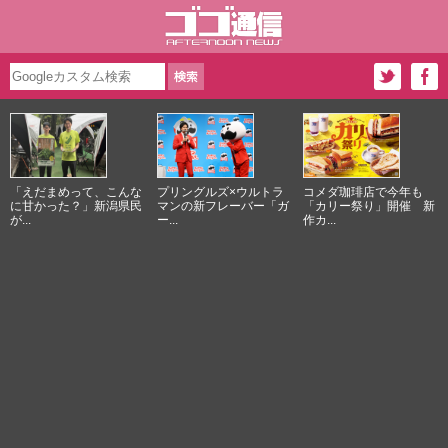
「えだまめって、こんな
プリングルズ×ウルトラ
コメダ珈琲店で今年も
に甘かった？」新潟県民
マンの新フレーバー「ガ
「カリー祭り」開催 新
が...
ー...
作カ...