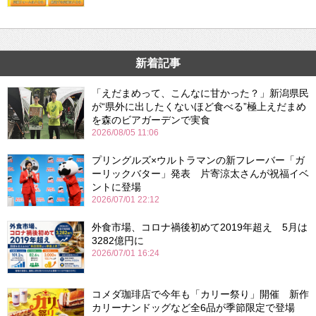
新着記事
「えだまめって、こんなに甘かった？」新潟県民
が“県外に出したくないほど食べる”極上えだまめ
を森のビアガーデンで実食
2026/08/05 11:06
プリングルズ×ウルトラマンの新フレーバー「ガ
ーリックバター」発表 片寄涼太さんが祝福イベ
ントに登場
2026/07/01 22:12
外食市場、コロナ禍後初めて2019年超え 5月は
3282億円に
2026/07/01 16:24
コメダ珈琲店で今年も「カリー祭り」開催 新作
カリーナンドッグなど全6品が季節限定で登場