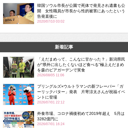
韓国ソウル市長が公園で死体で発見され遺書も公
開 女性職員が市長から性的被害にあったという
告発直後に
2020/07/10 03:02
新着記事
「えだまめって、こんなに甘かった？」新潟県民
が“県外に出したくないほど食べる”極上えだまめ
を森のビアガーデンで実食
2026/08/05 11:06
プリングルズ×ウルトラマンの新フレーバー「ガ
ーリックバター」発表 片寄涼太さんが祝福イベ
ントに登場
2026/07/01 22:12
外食市場、コロナ禍後初めて2019年超え 5月は
3282億円に
2026/07/01 16:24