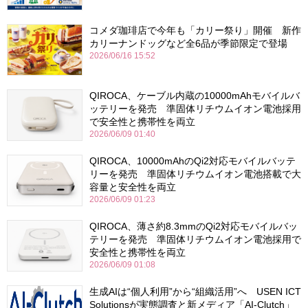
コメダ珈琲店で今年も「カリー祭り」開催 新作
カリーナンドッグなど全6品が季節限定で登場
2026/06/16 15:52
QIROCA、ケーブル内蔵の10000mAhモバイルバ
ッテリーを発売 準固体リチウムイオン電池採用
で安全性と携帯性を両立
2026/06/09 01:40
QIROCA、10000mAhのQi2対応モバイルバッテ
リーを発売 準固体リチウムイオン電池搭載で大
容量と安全性を両立
2026/06/09 01:23
QIROCA、薄さ約8.3mmのQi2対応モバイルバッ
テリーを発売 準固体リチウムイオン電池採用で
安全性と携帯性を両立
2026/06/09 01:08
生成AIは“個人利用”から“組織活用”へ USEN ICT
Solutionsが実態調査と新メディア「AI-Clutch」