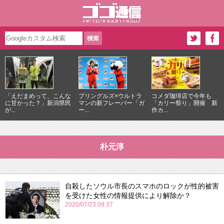
「えだまめって、こんな
プリングルズ×ウルトラ
コメダ珈琲店で今年も
に甘かった？」新潟県民
マンの新フレーバー「ガ
「カリー祭り」開催 新
が...
ー...
作カ...
朴元淳
自殺したソウル市長のスマホのロックが性的被害
を受けた女性の情報提供により解除か？
2020/07/23 09:37