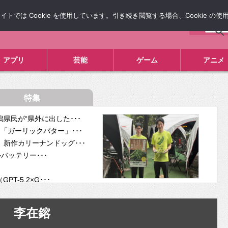
では Cookie を使用しています。引き続き閲覧する場合、Cookie の
について
広告掲載について
お問い合わせ
タレコミ
アプリ
芸能
ゲーム
アニメ
特集
県民が“県外に出した･･･
「ガーリックバター」･･･
新作カリーナンドッグ･･･
ルバッテリー･･･
-5.2×G･･･
tra･･･
供開･･･
李在鎔
ム、”自分が今話し･･･