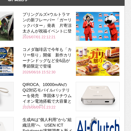
プリングルズ×ウルトラマ
ンの新フレーバー「ガーリ
ックバター」発表 片寄涼
太さんが祝福イベントに登
場
2026/07/01 22:12:21
コメダ珈琲店で今年も「カ
リー祭り」開催 新作カリ
ーナンドッグなど全6品が
季節限定で登場
2026/06/16 15:52:30
QIROCA、10000mAhの
Qi2対応モバイルバッテリ
ーを発売 準固体リチウム
イオン電池搭載で大容量と
安全性を両立
2026/06/09 01:23:22
生成AIは“個人利用”から“組
織活用”へ USEN ICT
Solutionsが実態調査と新メ