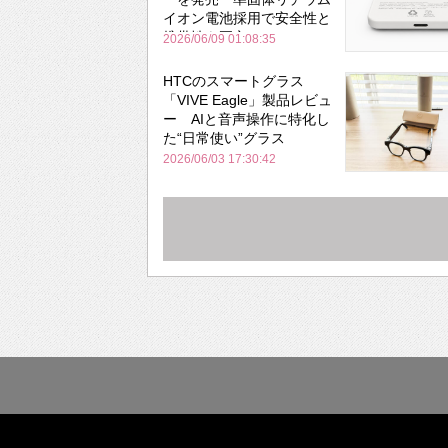
イオン電池採用で安全性と
携帯性を両立
2026/06/09 01:08:35
HTCのスマートグラス
「VIVE Eagle」製品レビュ
ー AIと音声操作に特化し
た“日常使い”グラス
2026/06/03 17:30:42