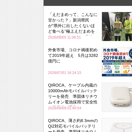
「えだまめって、こんなに
甘かった？」新潟県民
が“県外に出したくないほ
ど食べる”極上えだまめを
森のビアガーデンで実食
2026/08/05 11:06:51
外食市場、コロナ禍後初め
て2019年超え 5月は3282
億円に
2026/07/01 16:24:15
QIROCA、ケーブル内蔵の
10000mAhモバイルバッテ
リーを発売 準固体リチウ
ムイオン電池採用で安全性
と携帯性を両立
2026/06/09 01:40:54
QIROCA、薄さ約8.3mmの
Qi2対応モバイルバッテリ
ーを発売 準固体リチウム