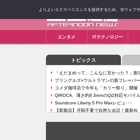
よりよいエクスペリエンスを提供するため、当ウェブサイト
ゴゴ通信
エンタメ
ITテクノロジー
トピックス
「えだまめって、こんなに甘かった？」新潟
プリングルズ×ウルトラマンの新フレーバー
コメダ珈琲店で今年も「カリー祭り」開催 
QIROCA、薄さ約8.3mmのQi2対応モバイ
Soundcore Liberty 5 Pro Maxレビュ･･･
【新製品】月額不要で自然な会話！最新AI（GPT
【次世代の没入感と生産性】VITURE Luma Ul
Geminiが音楽生成「Create music」機能提
挫折率8割の壁をAIで突破。ジャストシステ