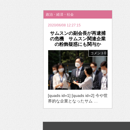
2026年のバレンタインは「自分で作って、想
政治・経済・社会
2020/06/08 12:27:15
サムスンの副会長が再逮捕
の危機 サムスン関連企業
の粉飾疑惑にも関与か
コメント0
[quads id=1] [quads id=2] 今や世
界的な企業となったサム …