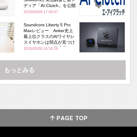
ディア「AI-Clutch」を公開
2026/06/08 17:08:47
Soundcore Liberty 5 Pro
Maxレビュー Anker史上
最上位クラスのAIワイヤレ
スイヤホンは弱点が見つけ
づらいくらいの完成度にび
2026/05/30 16:56:19
びった ノイキャン性能は
Bose並み
もっとみる