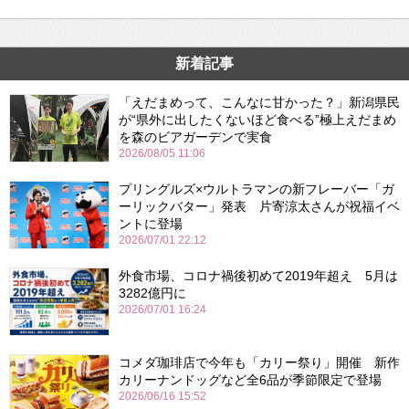
新着記事
「えだまめって、こんなに甘かった？」新潟県民
が“県外に出したくないほど食べる”極上えだまめ
を森のビアガーデンで実食
2026/08/05 11:06
プリングルズ×ウルトラマンの新フレーバー「ガ
ーリックバター」発表 片寄涼太さんが祝福イベ
ントに登場
2026/07/01 22:12
外食市場、コロナ禍後初めて2019年超え 5月は
3282億円に
2026/07/01 16:24
コメダ珈琲店で今年も「カリー祭り」開催 新作
カリーナンドッグなど全6品が季節限定で登場
2026/06/16 15:52