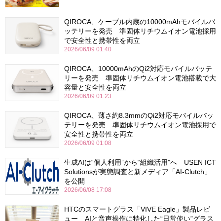
QIROCA、ケーブル内蔵の10000mAhモバイルバ
ッテリーを発売 準固体リチウムイオン電池採用
で安全性と携帯性を両立
2026/06/09 01:40
QIROCA、10000mAhのQi2対応モバイルバッテ
リーを発売 準固体リチウムイオン電池搭載で大
容量と安全性を両立
2026/06/09 01:23
QIROCA、薄さ約8.3mmのQi2対応モバイルバッ
テリーを発売 準固体リチウムイオン電池採用で
安全性と携帯性を両立
2026/06/09 01:08
生成AIは“個人利用”から“組織活用”へ USEN ICT
Solutionsが実態調査と新メディア「AI-Clutch」
を公開
2026/06/08 17:08
HTCのスマートグラス「VIVE Eagle」製品レビ
ュー AIと音声操作に特化した“日常使い”グラス