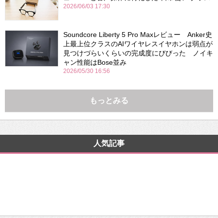
2026/06/03 17:30
Soundcore Liberty 5 Pro Maxレビュー Anker史
上最上位クラスのAIワイヤレスイヤホンは弱点が
見つけづらいくらいの完成度にびびった ノイキ
ャン性能はBose並み
2026/05/30 16:56
もっとみる
人気記事