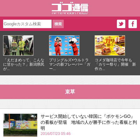
「えだまめって、こんな
プリングルズ×ウルトラ
コメダ珈琲店で今年も
に甘かった？」新潟県民
マンの新フレーバー「ガ
「カリー祭り」開催 新
が...
ー...
作カ...
束草
サービス開始していない韓国に『ポケモンGO』
の看板が登場 地域の人が勝手に作った看板と判
明
2016/07/23 05:46