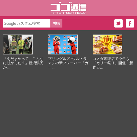
「えだまめって、こんな
プリングルズ×ウルトラ
コメダ珈琲店で今年も
に甘かった？」新潟県民
マンの新フレーバー「ガ
「カリー祭り」開催 新
が...
ー...
作カ...