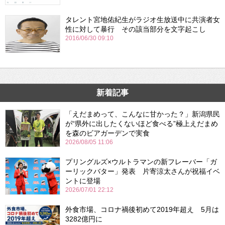
タレント宮地佑紀生がラジオ生放送中に共演者女
性に対して暴行 その該当部分を文字起こし
2016/06/30 09:10
新着記事
「えだまめって、こんなに甘かった？」新潟県民
が“県外に出したくないほど食べる”極上えだまめ
を森のビアガーデンで実食
2026/08/05 11:06
プリングルズ×ウルトラマンの新フレーバー「ガ
ーリックバター」発表 片寄涼太さんが祝福イベ
ントに登場
2026/07/01 22:12
外食市場、コロナ禍後初めて2019年超え 5月は
3282億円に