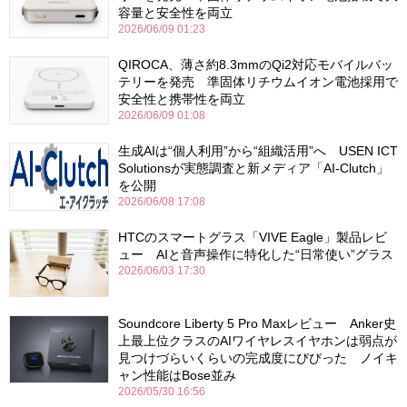
容量と安全性を両立
2026/06/09 01:23
QIROCA、薄さ約8.3mmのQi2対応モバイルバッ
テリーを発売 準固体リチウムイオン電池採用で
安全性と携帯性を両立
2026/06/09 01:08
生成AIは“個人利用”から“組織活用”へ USEN ICT
Solutionsが実態調査と新メディア「AI-Clutch」
を公開
2026/06/08 17:08
HTCのスマートグラス「VIVE Eagle」製品レビ
ュー AIと音声操作に特化した“日常使い”グラス
2026/06/03 17:30
Soundcore Liberty 5 Pro Maxレビュー Anker史
上最上位クラスのAIワイヤレスイヤホンは弱点が
見つけづらいくらいの完成度にびびった ノイキ
ャン性能はBose並み
2026/05/30 16:56