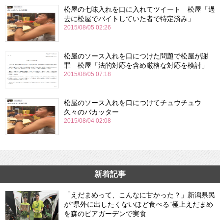
松屋の七味入れを口に入れてツイート 松屋「過
去に松屋でバイトしていた者で特定済み」
2015/08/05 02:26
松屋のソース入れを口につけた問題で松屋が謝
罪 松屋「法的対応を含め厳格な対応を検討」
2015/08/05 07:18
松屋のソース入れを口につけてチュウチュウ
久々のバカッター
2015/08/04 02:08
新着記事
「えだまめって、こんなに甘かった？」新潟県民
が“県外に出したくないほど食べる”極上えだまめ
を森のビアガーデンで実食