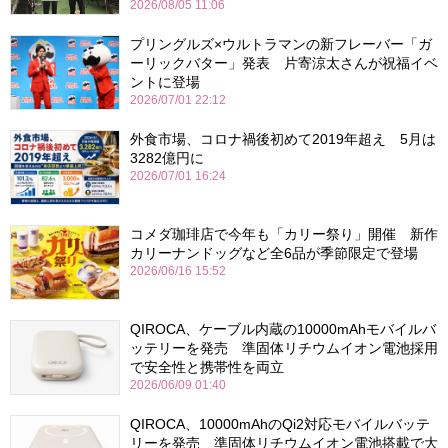
2026/08/05 11:06
プリングルズ×ウルトラマンの新フレーバー「ガ
ーリックバター」発表 片寄涼太さんが祝福イベ
ントに登場
2026/07/01 22:12
外食市場、コロナ禍後初めて2019年超え 5月は
3282億円に
2026/07/01 16:24
コメダ珈琲店で今年も「カリー祭り」開催 新作
カリーナンドッグなど全6品が季節限定で登場
2026/06/16 15:52
QIROCA、ケーブル内蔵の10000mAhモバイルバ
ッテリーを発売 準固体リチウムイオン電池採用
で安全性と携帯性を両立
2026/06/09 01:40
QIROCA、10000mAhのQi2対応モバイルバッテ
リーを発売 準固体リチウムイオン電池搭載で大