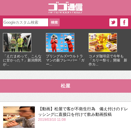
「えだまめって、こんな
プリングルズ×ウルトラ
コメダ珈琲店で今年も
に甘かった？」新潟県民
マンの新フレーバー「ガ
「カリー祭り」開催 新
が...
ー...
作カ...
松屋
【動画】松屋で客が不衛生行為 備え付けのドレ
ッシングに直接口を付けて飲み動画投稿
2019/03/10 11:08