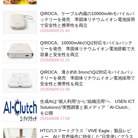
QIROCA、ケーブル内蔵の10000mAhモバイルバ
ッテリーを発売 準固体リチウムイオン電池採用
で安全性と携帯性を両立
2026/06/09 01:40
QIROCA、10000mAhのQi2対応モバイルバッテ
リーを発売 準固体リチウムイオン電池搭載で大
容量と安全性を両立
2026/06/09 01:23
QIROCA、薄さ約8.3mmのQi2対応モバイルバッ
テリーを発売 準固体リチウムイオン電池採用で
安全性と携帯性を両立
2026/06/09 01:08
生成AIは“個人利用”から“組織活用”へ USEN ICT
Solutionsが実態調査と新メディア「AI-Clutch」
を公開
2026/06/08 17:08
HTCのスマートグラス「VIVE Eagle」製品レビ
ュー AIと音声操作に特化した“日常使い”グラス