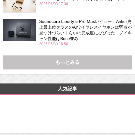
2026/06/03 17:30
Soundcore Liberty 5 Pro Maxレビュー Anker史
上最上位クラスのAIワイヤレスイヤホンは弱点が
見つけづらいくらいの完成度にびびった ノイキ
ャン性能はBose並み
2026/05/30 16:56
もっとみる
人気記事