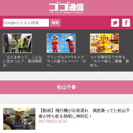
「えだまめって、こんな
プリングルズ×ウルトラ
コメダ珈琲店で今年も
に甘かった？」新潟県民
マンの新フレーバー「ガ
「カリー祭り」開催 新
が...
ー...
作カ...
松山千春
【動画】飛行機が出発遅れ 偶然乗ってた松山千
春が持ち歌を熱唱し神対応！
2017/08/21 11:34