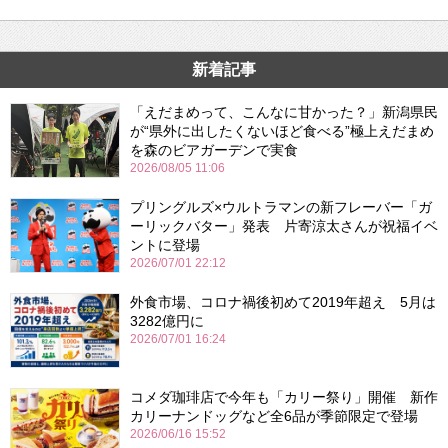
新着記事
「えだまめって、こんなに甘かった？」新潟県民
が“県外に出したくないほど食べる”極上えだまめ
を森のビアガーデンで実食
2026/08/05 11:06
プリングルズ×ウルトラマンの新フレーバー「ガ
ーリックバター」発表 片寄涼太さんが祝福イベ
ントに登場
2026/07/01 22:12
外食市場、コロナ禍後初めて2019年超え 5月は
3282億円に
2026/07/01 16:24
コメダ珈琲店で今年も「カリー祭り」開催 新作
カリーナンドッグなど全6品が季節限定で登場
2026/06/16 15:52