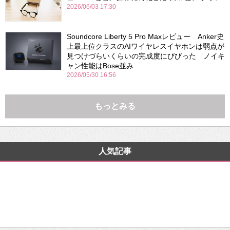
2026/06/03 17:30
Soundcore Liberty 5 Pro Maxレビュー Anker史
上最上位クラスのAIワイヤレスイヤホンは弱点が
見つけづらいくらいの完成度にびびった ノイキ
ャン性能はBose並み
2026/05/30 16:56
もっとみる
人気記事