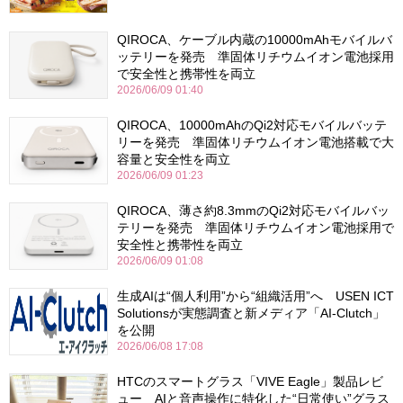
QIROCA、ケーブル内蔵の10000mAhモバイルバ
ッテリーを発売 準固体リチウムイオン電池採用
で安全性と携帯性を両立
2026/06/09 01:40
QIROCA、10000mAhのQi2対応モバイルバッテ
リーを発売 準固体リチウムイオン電池搭載で大
容量と安全性を両立
2026/06/09 01:23
QIROCA、薄さ約8.3mmのQi2対応モバイルバッ
テリーを発売 準固体リチウムイオン電池採用で
安全性と携帯性を両立
2026/06/09 01:08
生成AIは“個人利用”から“組織活用”へ USEN ICT
Solutionsが実態調査と新メディア「AI-Clutch」
を公開
2026/06/08 17:08
HTCのスマートグラス「VIVE Eagle」製品レビ
ュー AIと音声操作に特化した“日常使い”グラス