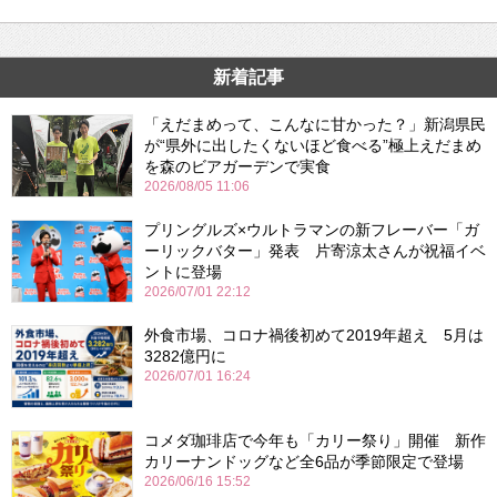
新着記事
「えだまめって、こんなに甘かった？」新潟県民
が“県外に出したくないほど食べる”極上えだまめ
を森のビアガーデンで実食
2026/08/05 11:06
プリングルズ×ウルトラマンの新フレーバー「ガ
ーリックバター」発表 片寄涼太さんが祝福イベ
ントに登場
2026/07/01 22:12
外食市場、コロナ禍後初めて2019年超え 5月は
3282億円に
2026/07/01 16:24
コメダ珈琲店で今年も「カリー祭り」開催 新作
カリーナンドッグなど全6品が季節限定で登場
2026/06/16 15:52