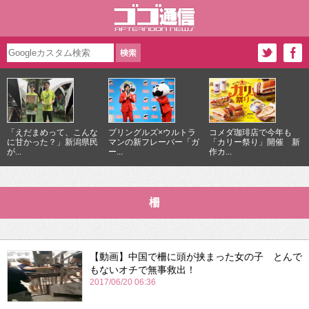
「えだまめって、こんな
プリングルズ×ウルトラ
コメダ珈琲店で今年も
に甘かった？」新潟県民
マンの新フレーバー「ガ
「カリー祭り」開催 新
が...
ー...
作カ...
柵
【動画】中国で柵に頭が挟まった女の子 とんで
もないオチで無事救出！
2017/06/20 06:36