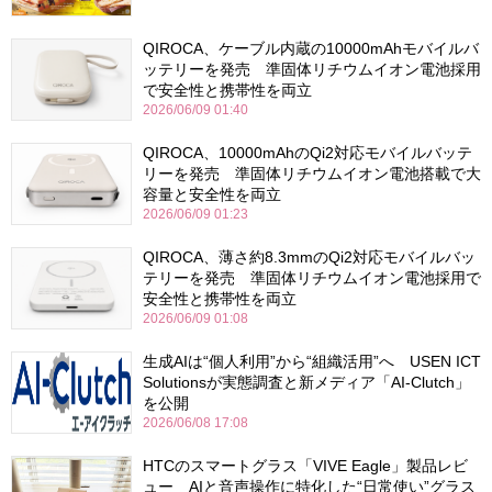
QIROCA、ケーブル内蔵の10000mAhモバイルバ
ッテリーを発売 準固体リチウムイオン電池採用
で安全性と携帯性を両立
2026/06/09 01:40
QIROCA、10000mAhのQi2対応モバイルバッテ
リーを発売 準固体リチウムイオン電池搭載で大
容量と安全性を両立
2026/06/09 01:23
QIROCA、薄さ約8.3mmのQi2対応モバイルバッ
テリーを発売 準固体リチウムイオン電池採用で
安全性と携帯性を両立
2026/06/09 01:08
生成AIは“個人利用”から“組織活用”へ USEN ICT
Solutionsが実態調査と新メディア「AI-Clutch」
を公開
2026/06/08 17:08
HTCのスマートグラス「VIVE Eagle」製品レビ
ュー AIと音声操作に特化した“日常使い”グラス