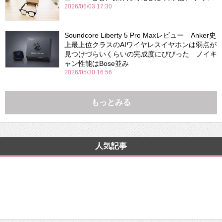
2026/06/03 17:30
Soundcore Liberty 5 Pro Maxレビュー Anker史
上最上位クラスのAIワイヤレスイヤホンは弱点が
見つけづらいくらいの完成度にびびった ノイキ
ャン性能はBose並み
2026/05/30 16:56
もっとみる
人気記事