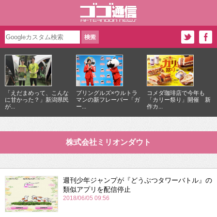
「えだまめって、こんな
プリングルズ×ウルトラ
コメダ珈琲店で今年も
に甘かった？」新潟県民
マンの新フレーバー「ガ
「カリー祭り」開催 新
が...
ー...
作カ...
株式会社ミリオンダウト
週刊少年ジャンプが『どうぶつタワーバトル』の
類似アプリを配信停止
2018/06/05 09:56