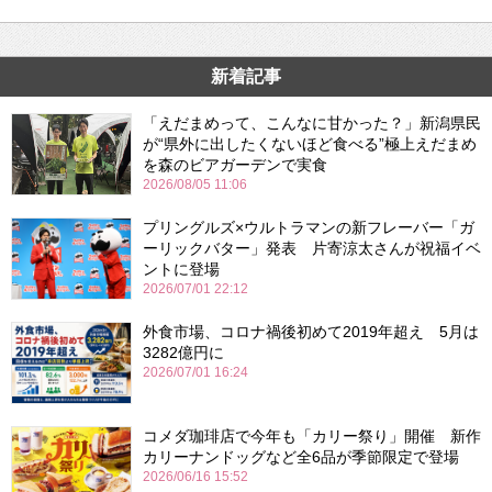
新着記事
「えだまめって、こんなに甘かった？」新潟県民
が“県外に出したくないほど食べる”極上えだまめ
を森のビアガーデンで実食
2026/08/05 11:06
プリングルズ×ウルトラマンの新フレーバー「ガ
ーリックバター」発表 片寄涼太さんが祝福イベ
ントに登場
2026/07/01 22:12
外食市場、コロナ禍後初めて2019年超え 5月は
3282億円に
2026/07/01 16:24
コメダ珈琲店で今年も「カリー祭り」開催 新作
カリーナンドッグなど全6品が季節限定で登場
2026/06/16 15:52