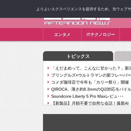
よりよいエクスペリエンスを提供するため、当ウェブサイト
ゴゴ通信
エンタメ
ITテクノロジー
トピックス
「えだまめって、こんなに甘かった？」新潟
プリングルズ×ウルトラマンの新フレーバー
コメダ珈琲店で今年も「カリー祭り」開催 
QIROCA、薄さ約8.3mmのQi2対応モバイ
Soundcore Liberty 5 Pro Maxレビュ･･･
【新製品】月額不要で自然な会話！最新AI（GPT
【次世代の没入感と生産性】VITURE Luma Ul
Geminiが音楽生成「Create music」機能提
挫折率8割の壁をAIで突破。ジャストシステ