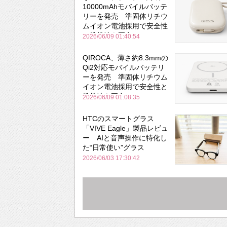
10000mAhモバイルバッテ
リーを発売 準固体リチウ
ムイオン電池採用で安全性
と携帯性を両立
2026/06/09 01:40:54
QIROCA、薄さ約8.3mmの
Qi2対応モバイルバッテリ
ーを発売 準固体リチウム
イオン電池採用で安全性と
携帯性を両立
2026/06/09 01:08:35
HTCのスマートグラス
「VIVE Eagle」製品レビュ
ー AIと音声操作に特化し
た“日常使い”グラス
2026/06/03 17:30:42