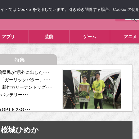
では Cookie を使用しています。引き続き閲覧する場合、Cookie の
について
広告掲載について
お問い合わせ
タレコミ
アプリ
芸能
ゲーム
アニメ
特集
県民が“県外に出した･･･
「ガーリックバター」･･･
新作カリーナンドッグ･･･
ルバッテリー･･･
-5.2×G･･･
tra･･･
供開･･･
桜城ひめか
ム、”自分が今話し･･･