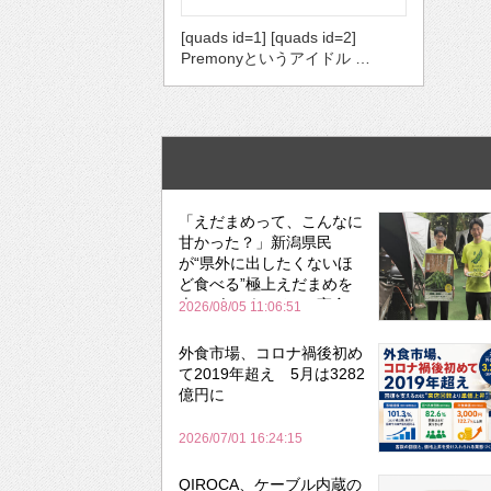
[quads id=1] [quads id=2]
Premonyというアイドル …
「えだまめって、こんなに
甘かった？」新潟県民
が“県外に出したくないほ
ど食べる”極上えだまめを
森のビアガーデンで実食
2026/08/05 11:06:51
外食市場、コロナ禍後初め
て2019年超え 5月は3282
億円に
2026/07/01 16:24:15
QIROCA、ケーブル内蔵の