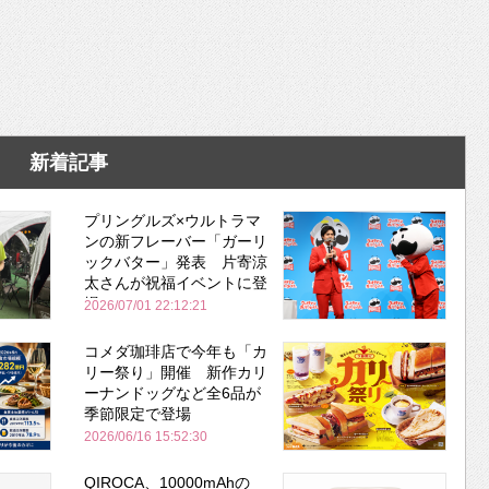
新着記事
プリングルズ×ウルトラマ
ンの新フレーバー「ガーリ
ックバター」発表 片寄涼
太さんが祝福イベントに登
場
2026/07/01 22:12:21
コメダ珈琲店で今年も「カ
リー祭り」開催 新作カリ
ーナンドッグなど全6品が
季節限定で登場
2026/06/16 15:52:30
QIROCA、10000mAhの