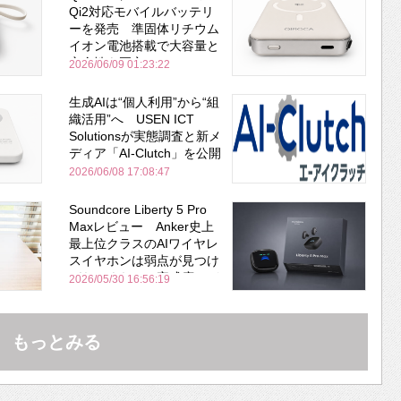
Qi2対応モバイルバッテリ
ーを発売 準固体リチウム
イオン電池搭載で大容量と
安全性を両立
2026/06/09 01:23:22
生成AIは“個人利用”から“組
織活用”へ USEN ICT
Solutionsが実態調査と新メ
ディア「AI-Clutch」を公開
2026/06/08 17:08:47
Soundcore Liberty 5 Pro
Maxレビュー Anker史上
最上位クラスのAIワイヤレ
スイヤホンは弱点が見つけ
づらいくらいの完成度にび
2026/05/30 16:56:19
びった ノイキャン性能は
Bose並み
もっとみる