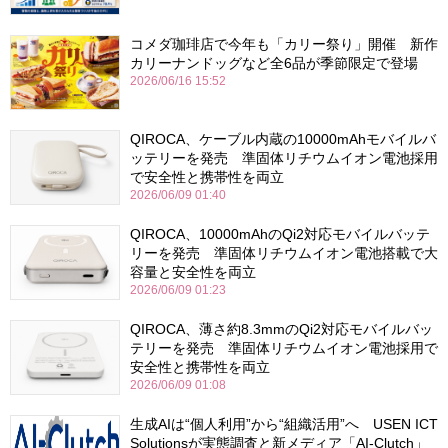
コメダ珈琲店で今年も「カリー祭り」開催 新作
カリーナンドッグなど全6品が季節限定で登場
2026/06/16 15:52
QIROCA、ケーブル内蔵の10000mAhモバイルバ
ッテリーを発売 準固体リチウムイオン電池採用
で安全性と携帯性を両立
2026/06/09 01:40
QIROCA、10000mAhのQi2対応モバイルバッテ
リーを発売 準固体リチウムイオン電池搭載で大
容量と安全性を両立
2026/06/09 01:23
QIROCA、薄さ約8.3mmのQi2対応モバイルバッ
テリーを発売 準固体リチウムイオン電池採用で
安全性と携帯性を両立
2026/06/09 01:08
生成AIは“個人利用”から“組織活用”へ USEN ICT
Solutionsが実態調査と新メディア「AI-Clutch」