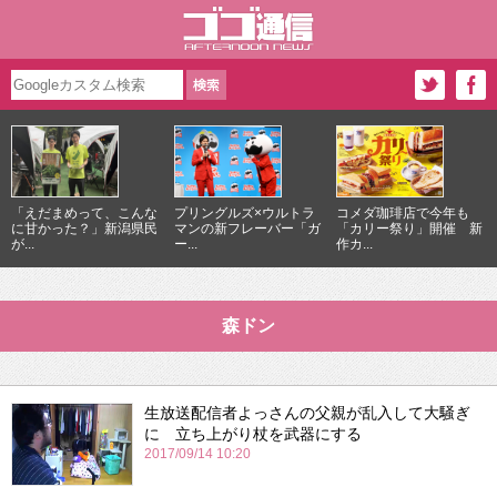
「えだまめって、こんな
プリングルズ×ウルトラ
コメダ珈琲店で今年も
に甘かった？」新潟県民
マンの新フレーバー「ガ
「カリー祭り」開催 新
が...
ー...
作カ...
森ドン
生放送配信者よっさんの父親が乱入して大騒ぎ
に 立ち上がり杖を武器にする
2017/09/14 10:20