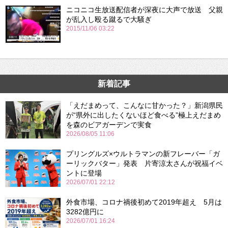
ニコニコ生放送配信者が深夜に大声で放送 父親
が乱入し殴る蹴るで大騒ぎ
2015/11/06 03:22
新着記事
「えだまめって、こんなに甘かった？」新潟県民
が“県外に出したくないほど食べる”極上えだまめ
を森のビアガーデンで実食
2026/08/05 11:06
プリングルズ×ウルトラマンの新フレーバー「ガ
ーリックバター」発表 片寄涼太さんが祝福イベ
ントに登場
2026/07/01 22:12
外食市場、コロナ禍後初めて2019年超え 5月は
3282億円に
2026/07/01 16:24