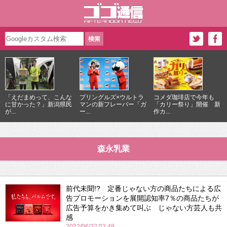
「えだまめって、こんな
プリングルズ×ウルトラ
コメダ珈琲店で今年も
に甘かった？」新潟県民
マンの新フレーバー「ガ
「カリー祭り」開催 新
が...
ー...
作カ...
森永乳業
前代未聞!? 定番じゃない方の商品たちによる広
告プロモーションを展開認知率7％の商品たちが
広告予算をかき集めて叫ぶ じゃない方芸人も共
感
2022/06/22 02:49