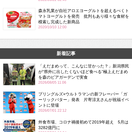
森永乳業が自社アロエヨーグルトを超えるべくト
マトヨーグルトを発売 批判もあり様々な食材を
模索し完成した新商品
2020/10/10 12:00
新着記事
「えだまめって、こんなに甘かった？」新潟県民
が“県外に出したくないほど食べる”極上えだまめ
を森のビアガーデンで実食
2026/08/05 11:06
プリングルズ×ウルトラマンの新フレーバー「ガ
ーリックバター」発表 片寄涼太さんが祝福イベ
ントに登場
2026/07/01 22:12
外食市場、コロナ禍後初めて2019年超え 5月は
3282億円に