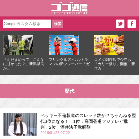
「えだまめって、こんな
プリングルズ×ウルトラ
コメダ珈琲店で今年も
に甘かった？」新潟県民
マンの新フレーバー「ガ
「カリー祭り」開催 新
が...
ー...
作カ...
歴代
ベッキー不倫報道のスレッド数が２ちゃんねる歴
代3位になる！ 1位：高岡蒼甫フジテレビ批
判 2位：酒井法子覚醒剤
2016/01/23 07:22