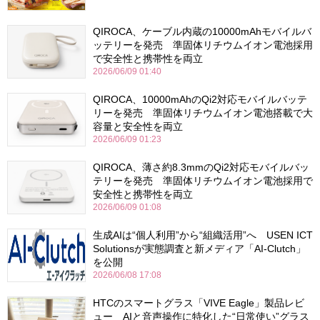
QIROCA、ケーブル内蔵の10000mAhモバイルバ
ッテリーを発売 準固体リチウムイオン電池採用
で安全性と携帯性を両立
2026/06/09 01:40
QIROCA、10000mAhのQi2対応モバイルバッテ
リーを発売 準固体リチウムイオン電池搭載で大
容量と安全性を両立
2026/06/09 01:23
QIROCA、薄さ約8.3mmのQi2対応モバイルバッ
テリーを発売 準固体リチウムイオン電池採用で
安全性と携帯性を両立
2026/06/09 01:08
生成AIは“個人利用”から“組織活用”へ USEN ICT
Solutionsが実態調査と新メディア「AI-Clutch」
を公開
2026/06/08 17:08
HTCのスマートグラス「VIVE Eagle」製品レビ
ュー AIと音声操作に特化した“日常使い”グラス