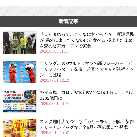
新着記事
「えだまめって、こんなに甘かった？」新潟県民
が“県外に出したくないほど食べる”極上えだまめ
を森のビアガーデンで実食
2026/08/05 11:06
プリングルズ×ウルトラマンの新フレーバー「ガ
ーリックバター」発表 片寄涼太さんが祝福イベ
ントに登場
2026/07/01 22:12
外食市場、コロナ禍後初めて2019年超え 5月は
3282億円に
2026/07/01 16:24
コメダ珈琲店で今年も「カリー祭り」開催 新作
カリーナンドッグなど全6品が季節限定で登場
2026/06/16 15:52