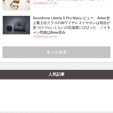
2026/06/03 17:30
Soundcore Liberty 5 Pro Maxレビュー Anker史
上最上位クラスのAIワイヤレスイヤホンは弱点が
見つけづらいくらいの完成度にびびった ノイキ
ャン性能はBose並み
2026/05/30 16:56
もっとみる
人気記事