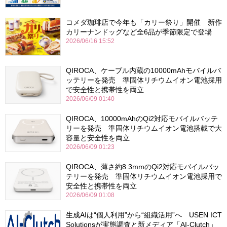
コメダ珈琲店で今年も「カリー祭り」開催 新作
カリーナンドッグなど全6品が季節限定で登場
2026/06/16 15:52
QIROCA、ケーブル内蔵の10000mAhモバイルバ
ッテリーを発売 準固体リチウムイオン電池採用
で安全性と携帯性を両立
2026/06/09 01:40
QIROCA、10000mAhのQi2対応モバイルバッテ
リーを発売 準固体リチウムイオン電池搭載で大
容量と安全性を両立
2026/06/09 01:23
QIROCA、薄さ約8.3mmのQi2対応モバイルバッ
テリーを発売 準固体リチウムイオン電池採用で
安全性と携帯性を両立
2026/06/09 01:08
生成AIは“個人利用”から“組織活用”へ USEN ICT
Solutionsが実態調査と新メディア「AI-Clutch」