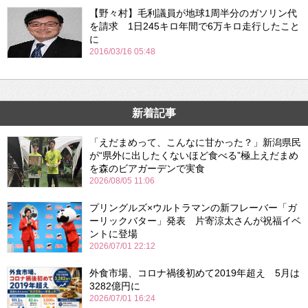
【野々村】毛利議員が地球1周半分のガソリン代
を請求 1日245キロ年間で6万キロ走行したこと
に
2016/03/16 05:48
新着記事
「えだまめって、こんなに甘かった？」新潟県民
が“県外に出したくないほど食べる”極上えだまめ
を森のビアガーデンで実食
2026/08/05 11:06
プリングルズ×ウルトラマンの新フレーバー「ガ
ーリックバター」発表 片寄涼太さんが祝福イベ
ントに登場
2026/07/01 22:12
外食市場、コロナ禍後初めて2019年超え 5月は
3282億円に
2026/07/01 16:24