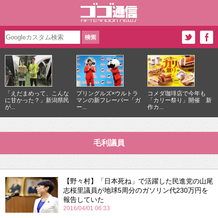
「えだまめって、こんな
プリングルズ×ウルトラ
コメダ珈琲店で今年も
に甘かった？」新潟県民
マンの新フレーバー「ガ
「カリー祭り」開催 新
が...
ー...
作カ...
毛利議員
【野々村】「日本死ね」で活躍した民進党の山尾
志桜里議員が地球5周分のガソリン代230万円を
報告していた
2016/04/01 06:33