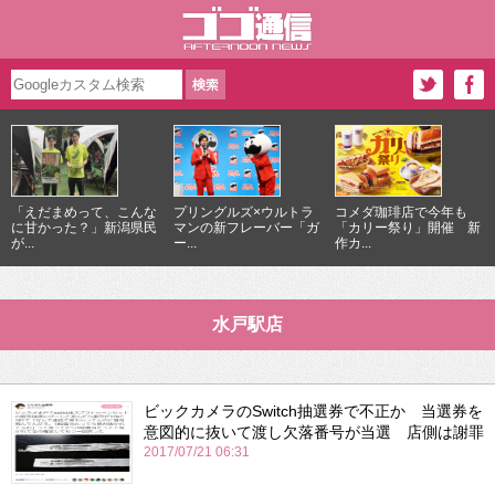
「えだまめって、こんな
プリングルズ×ウルトラ
コメダ珈琲店で今年も
に甘かった？」新潟県民
マンの新フレーバー「ガ
「カリー祭り」開催 新
が...
ー...
作カ...
水戸駅店
ビックカメラのSwitch抽選券で不正か 当選券を
意図的に抜いて渡し欠落番号が当選 店側は謝罪
2017/07/21 06:31