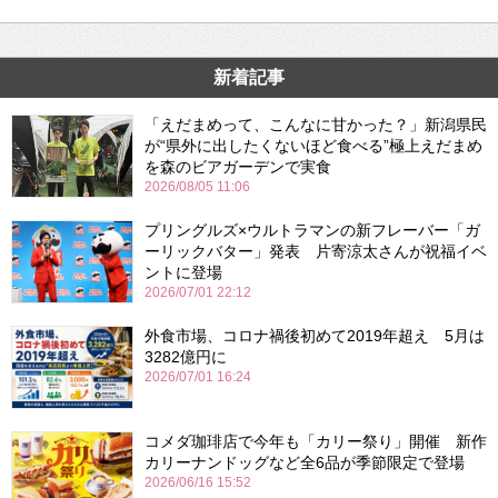
新着記事
「えだまめって、こんなに甘かった？」新潟県民
が“県外に出したくないほど食べる”極上えだまめ
を森のビアガーデンで実食
2026/08/05 11:06
プリングルズ×ウルトラマンの新フレーバー「ガ
ーリックバター」発表 片寄涼太さんが祝福イベ
ントに登場
2026/07/01 22:12
外食市場、コロナ禍後初めて2019年超え 5月は
3282億円に
2026/07/01 16:24
コメダ珈琲店で今年も「カリー祭り」開催 新作
カリーナンドッグなど全6品が季節限定で登場
2026/06/16 15:52