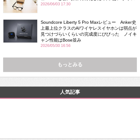
2026/06/03 17:30
Soundcore Liberty 5 Pro Maxレビュー Anker史
上最上位クラスのAIワイヤレスイヤホンは弱点が
見つけづらいくらいの完成度にびびった ノイキ
ャン性能はBose並み
2026/05/30 16:56
もっとみる
人気記事