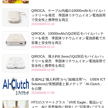
QIROCA、ケーブル内蔵の10000mAhモバイルバ
ッテリーを発売 準固体リチウムイオン電池採用
で安全性と携帯性を両立
2026/06/09 01:40
QIROCA、10000mAhのQi2対応モバイルバッテ
リーを発売 準固体リチウムイオン電池搭載で大
容量と安全性を両立
2026/06/09 01:23
QIROCA、薄さ約8.3mmのQi2対応モバイルバッ
テリーを発売 準固体リチウムイオン電池採用で
安全性と携帯性を両立
2026/06/09 01:08
生成AIは“個人利用”から“組織活用”へ USEN ICT
Solutionsが実態調査と新メディア「AI-Clutch」
を公開
2026/06/08 17:08
HTCのスマートグラス「VIVE Eagle」製品レビ
ュー AIと音声操作に特化した“日常使い”グラス