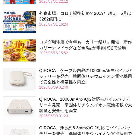
2026/07/01 22:12
外食市場、コロナ禍後初めて2019年超え 5月は
3282億円に
2026/07/01 16:24
コメダ珈琲店で今年も「カリー祭り」開催 新作
カリーナンドッグなど全6品が季節限定で登場
2026/06/16 15:52
QIROCA、ケーブル内蔵の10000mAhモバイルバ
ッテリーを発売 準固体リチウムイオン電池採用
で安全性と携帯性を両立
2026/06/09 01:40
QIROCA、10000mAhのQi2対応モバイルバッテ
リーを発売 準固体リチウムイオン電池搭載で大
容量と安全性を両立
2026/06/09 01:23
QIROCA、薄さ約8.3mmのQi2対応モバイルバッ
テリーを発売 準固体リチウムイオン電池採用で