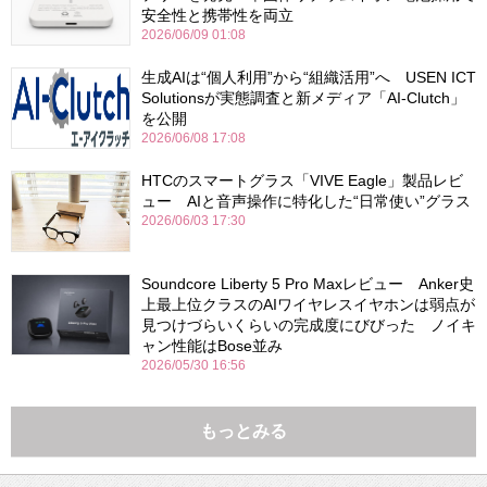
安全性と携帯性を両立
2026/06/09 01:08
生成AIは“個人利用”から“組織活用”へ USEN ICT
Solutionsが実態調査と新メディア「AI-Clutch」
を公開
2026/06/08 17:08
HTCのスマートグラス「VIVE Eagle」製品レビ
ュー AIと音声操作に特化した“日常使い”グラス
2026/06/03 17:30
Soundcore Liberty 5 Pro Maxレビュー Anker史
上最上位クラスのAIワイヤレスイヤホンは弱点が
見つけづらいくらいの完成度にびびった ノイキ
ャン性能はBose並み
2026/05/30 16:56
もっとみる