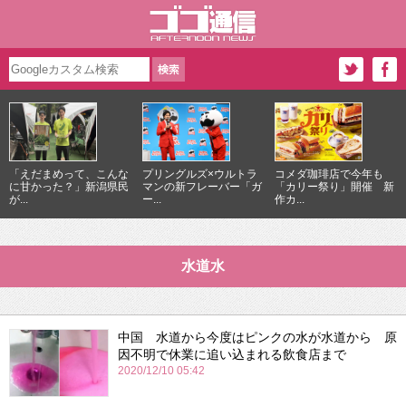
「えだまめって、こんな
プリングルズ×ウルトラ
コメダ珈琲店で今年も
に甘かった？」新潟県民
マンの新フレーバー「ガ
「カリー祭り」開催 新
が...
ー...
作カ...
水道水
中国 水道から今度はピンクの水が水道から 原
因不明で休業に追い込まれる飲食店まで
2020/12/10 05:42