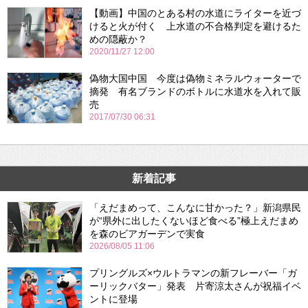
【動画】中国のとある村の水道にライターを近づ
けると火が付く 上水道の不合格判定を避けるた
めの隠蔽か？
2020/11/27 12:00
偽物大国中国 今度は偽物ミネラルウォーターで
摘発 有名ブランドのボトルに水道水を入れて販
売
2017/07/30 06:31
新着記事
「えだまめって、こんなに甘かった？」新潟県民
が“県外に出したくないほど食べる”極上えだまめ
を森のビアガーデンで実食
2026/08/05 11:06
プリングルズ×ウルトラマンの新フレーバー「ガ
ーリックバター」発表 片寄涼太さんが祝福イベ
ントに登場