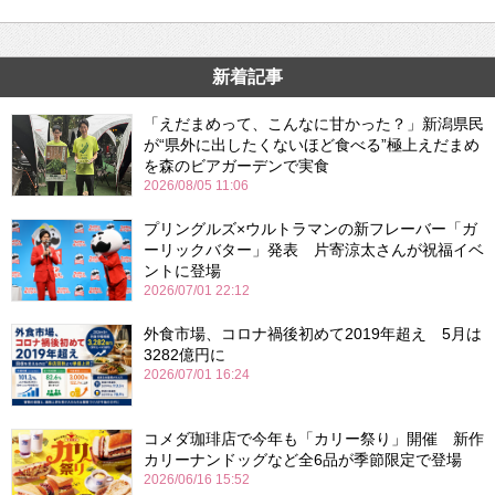
新着記事
「えだまめって、こんなに甘かった？」新潟県民
が“県外に出したくないほど食べる”極上えだまめ
を森のビアガーデンで実食
2026/08/05 11:06
プリングルズ×ウルトラマンの新フレーバー「ガ
ーリックバター」発表 片寄涼太さんが祝福イベ
ントに登場
2026/07/01 22:12
外食市場、コロナ禍後初めて2019年超え 5月は
3282億円に
2026/07/01 16:24
コメダ珈琲店で今年も「カリー祭り」開催 新作
カリーナンドッグなど全6品が季節限定で登場
2026/06/16 15:52