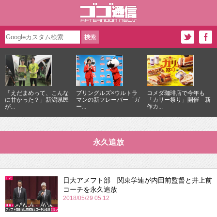
「えだまめって、こんな
プリングルズ×ウルトラ
コメダ珈琲店で今年も
に甘かった？」新潟県民
マンの新フレーバー「ガ
「カリー祭り」開催 新
が...
ー...
作カ...
永久追放
日大アメフト部 関東学連が内田前監督と井上前
コーチを永久追放
2018/05/29 05:12