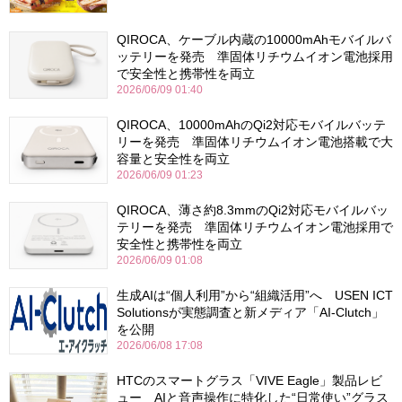
QIROCA、ケーブル内蔵の10000mAhモバイルバ
ッテリーを発売 準固体リチウムイオン電池採用
で安全性と携帯性を両立
2026/06/09 01:40
QIROCA、10000mAhのQi2対応モバイルバッテ
リーを発売 準固体リチウムイオン電池搭載で大
容量と安全性を両立
2026/06/09 01:23
QIROCA、薄さ約8.3mmのQi2対応モバイルバッ
テリーを発売 準固体リチウムイオン電池採用で
安全性と携帯性を両立
2026/06/09 01:08
生成AIは“個人利用”から“組織活用”へ USEN ICT
Solutionsが実態調査と新メディア「AI-Clutch」
を公開
2026/06/08 17:08
HTCのスマートグラス「VIVE Eagle」製品レビ
ュー AIと音声操作に特化した“日常使い”グラス