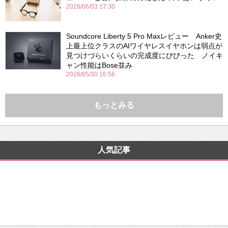
2026/06/03 17:30
Soundcore Liberty 5 Pro Maxレビュー Anker史
上最上位クラスのAIワイヤレスイヤホンは弱点が
見つけづらいくらいの完成度にびびった ノイキ
ャン性能はBose並み
2026/05/30 16:56
もっとみる
人気記事