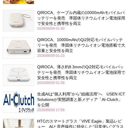
QIROCA、ケーブル内蔵の10000mAhモバイルバ
ッテリーを発売 準固体リチウムイオン電池採用
で安全性と携帯性を両立
2026/06/09 01:40
QIROCA、10000mAhのQi2対応モバイルバッテ
リーを発売 準固体リチウムイオン電池搭載で大
容量と安全性を両立
2026/06/09 01:23
QIROCA、薄さ約8.3mmのQi2対応モバイルバッ
テリーを発売 準固体リチウムイオン電池採用で
安全性と携帯性を両立
2026/06/09 01:08
生成AIは“個人利用”から“組織活用”へ USEN ICT
Solutionsが実態調査と新メディア「AI-Clutch」
を公開
2026/06/08 17:08
HTCのスマートグラス「VIVE Eagle」製品レビ
ュー AIと音声操作に特化した“日常使い”グラス