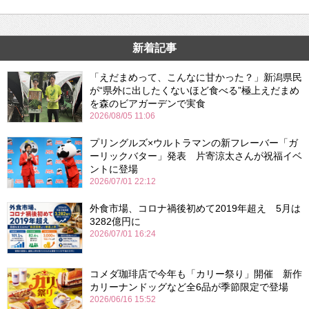
新着記事
「えだまめって、こんなに甘かった？」新潟県民
が“県外に出したくないほど食べる”極上えだまめ
を森のビアガーデンで実食
2026/08/05 11:06
プリングルズ×ウルトラマンの新フレーバー「ガ
ーリックバター」発表 片寄涼太さんが祝福イベ
ントに登場
2026/07/01 22:12
外食市場、コロナ禍後初めて2019年超え 5月は
3282億円に
2026/07/01 16:24
コメダ珈琲店で今年も「カリー祭り」開催 新作
カリーナンドッグなど全6品が季節限定で登場
2026/06/16 15:52