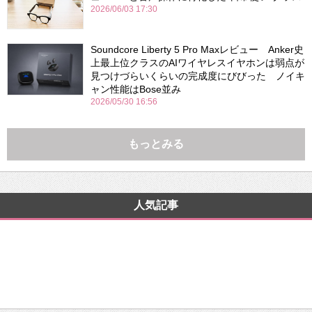
2026/06/03 17:30
Soundcore Liberty 5 Pro Maxレビュー Anker史
上最上位クラスのAIワイヤレスイヤホンは弱点が
見つけづらいくらいの完成度にびびった ノイキ
ャン性能はBose並み
2026/05/30 16:56
もっとみる
人気記事