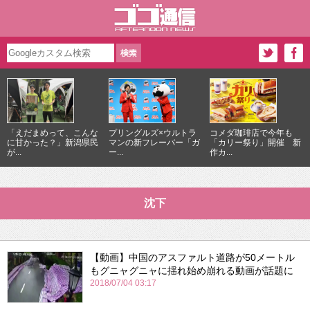
「えだまめって、こんな
プリングルズ×ウルトラ
コメダ珈琲店で今年も
に甘かった？」新潟県民
マンの新フレーバー「ガ
「カリー祭り」開催 新
が...
ー...
作カ...
沈下
【動画】中国のアスファルト道路が50メートル
もグニャグニャに揺れ始め崩れる動画が話題に
2018/07/04 03:17