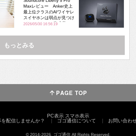
Soundcore Liberty 5 Pro
Maxレビュー Anker史上
最上位クラスのAIワイヤレ
スイヤホンは弱点が見つけ
づらいくらいの完成度にび
2026/05/30 16:56:19
びった ノイキャン性能は
Bose並み
もっとみる
PC表示
スマホ表示
事を配信しませんか？
ゴゴ通信について
お問い合わ
© 2014
-2026
, ゴゴ通信 All Rights Reserved.