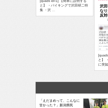
[quads id=1] 【簡単に説明する
と】 ・バイキングで沢田研二特
沢田
集 ・沢 …
なり
反対
[qua
と】 
に突如
「えだまめって、こんなに
甘かった？」新潟県民