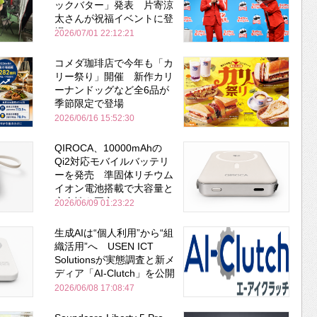
ックバター」発表 片寄涼
太さんが祝福イベントに登
場
2026/07/01 22:12:21
コメダ珈琲店で今年も「カ
リー祭り」開催 新作カリ
ーナンドッグなど全6品が
季節限定で登場
2026/06/16 15:52:30
QIROCA、10000mAhの
Qi2対応モバイルバッテリ
ーを発売 準固体リチウム
イオン電池搭載で大容量と
安全性を両立
2026/06/09 01:23:22
生成AIは“個人利用”から“組
織活用”へ USEN ICT
Solutionsが実態調査と新メ
ディア「AI-Clutch」を公開
2026/06/08 17:08:47