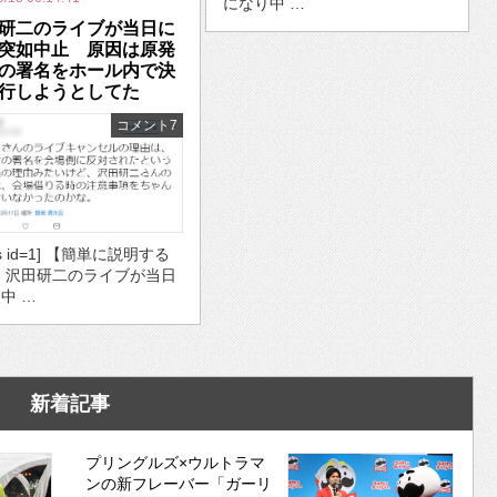
になり中 …
研二のライブが当日に
突如中止 原因は原発
の署名をホール内で決
行しようとしてた
コメント7
ds id=1] 【簡単に説明する
・沢田研二のライブが当日
中 …
新着記事
プリングルズ×ウルトラマ
ンの新フレーバー「ガーリ