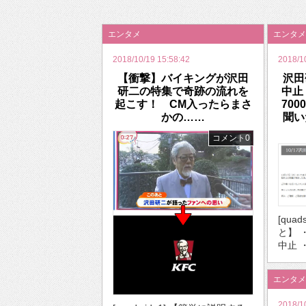
2026年のバレンタインは「自分で作って、想
エンタメ
エンタメ
2018/10/19 15:58:42
2018/1
【衝撃】バイキングが沢田
沢田
研二の特集で奇跡の流れを
中止
起こす！ CM入ったらまさ
70
かの……
聞い
コメント0
[qua
と】 
中止 
エンタメ
2018/1