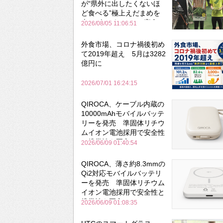
が“県外に出したくないほ
ど食べる”極上えだまめを
森のビアガーデンで実食
2026/08/05 11:06:51
外食市場、コロナ禍後初め
て2019年超え 5月は3282
億円に
2026/07/01 16:24:15
QIROCA、ケーブル内蔵の
10000mAhモバイルバッテ
リーを発売 準固体リチウ
ムイオン電池採用で安全性
と携帯性を両立
2026/06/09 01:40:54
QIROCA、薄さ約8.3mmの
Qi2対応モバイルバッテリ
ーを発売 準固体リチウム
イオン電池採用で安全性と
携帯性を両立
2026/06/09 01:08:35