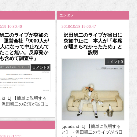
いを渡す」 TE･･･
エンタメ
0/19 10:30:40
2018/10/18 19:06:47
研二のライブが突如の
沢田研二のライブが当日に
 運営会社「9000人が
突如中止に 本人が「客席
00人になって中止なんて
が埋まらなかったため」と
たこと無い。反原発か
説明
も含めて調査中」
コメント0
コメント0
ds id=1] 【簡単に説明する
・沢田研二の公演が当日に
・ …
[quads id=1] 【簡単に説明する
と】 ・沢田研二のライブが当日
0/18 00:14:41