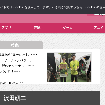
では Cookie を使用しています。引き続き閲覧する場合、Cookie の
について
広告掲載について
お問い合わせ
タレコミ
アプリ
芸能
ゲーム
アニメ
特集
県民が“県外に出した･･･
「ガーリックバター」･･･
新作カリーナンドッグ･･･
ルバッテリー･･･
-5.2×G･･･
tra･･･
供開･･･
沢田研二
ム、”自分が今話し･･･