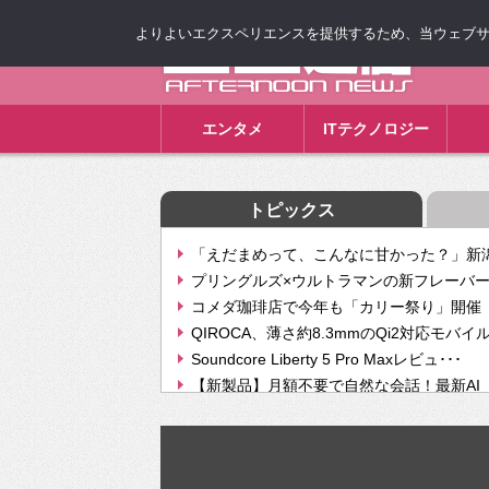
よりよいエクスペリエンスを提供するため、当ウェブサイト
ゴゴ通信
エンタメ
ITテクノロジー
トピックス
「えだまめって、こんなに甘かった？」新潟
プリングルズ×ウルトラマンの新フレーバー
コメダ珈琲店で今年も「カリー祭り」開催 
QIROCA、薄さ約8.3mmのQi2対応モバイ
Soundcore Liberty 5 Pro Maxレビュ･･･
【新製品】月額不要で自然な会話！最新AI（GPT
【次世代の没入感と生産性】VITURE Luma Ul
Geminiが音楽生成「Create music」機能提
挫折率8割の壁をAIで突破。ジャストシステ