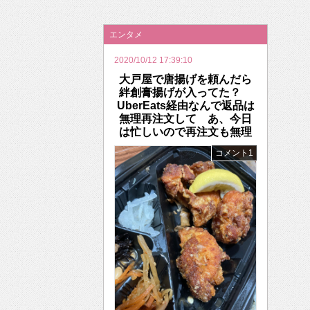
2026年のバレンタインは「自分で作って、想
エンタメ
2020/10/12 17:39:10
大戸屋で唐揚げを頼んだら
絆創膏揚げが入ってた？
UberEats経由なんで返品は
無理再注文して あ、今日
は忙しいので再注文も無理
コメント1