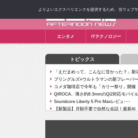
よりよいエクスペリエンスを提供するため、当ウェブサイト
ゴゴ通信
エンタメ
ITテクノロジー
トピックス
「えだまめって、こんなに甘かった？」新潟
プリングルズ×ウルトラマンの新フレーバー
コメダ珈琲店で今年も「カリー祭り」開催 
QIROCA、薄さ約8.3mmのQi2対応モバイ
Soundcore Liberty 5 Pro Maxレビュ･･･
【新製品】月額不要で自然な会話！最新AI（GPT
【次世代の没入感と生産性】VITURE Luma Ul
Geminiが音楽生成「Create music」機能提
挫折率8割の壁をAIで突破。ジャストシステ