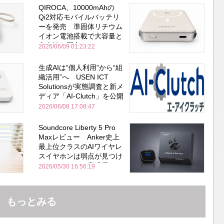
QIROCA、10000mAhの
Qi2対応モバイルバッテリ
ーを発売 準固体リチウム
イオン電池搭載で大容量と
安全性を両立
2026/06/09 01:23:22
生成AIは“個人利用”から“組
織活用”へ USEN ICT
Solutionsが実態調査と新メ
ディア「AI-Clutch」を公開
2026/06/08 17:08:47
Soundcore Liberty 5 Pro
Maxレビュー Anker史上
最上位クラスのAIワイヤレ
スイヤホンは弱点が見つけ
づらいくらいの完成度にび
2026/05/30 16:56:19
びった ノイキャン性能は
Bose並み
もっとみる