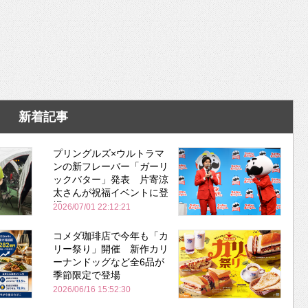
新着記事
プリングルズ×ウルトラマ
ンの新フレーバー「ガーリ
ックバター」発表 片寄涼
太さんが祝福イベントに登
場
2026/07/01 22:12:21
コメダ珈琲店で今年も「カ
リー祭り」開催 新作カリ
ーナンドッグなど全6品が
季節限定で登場
2026/06/16 15:52:30