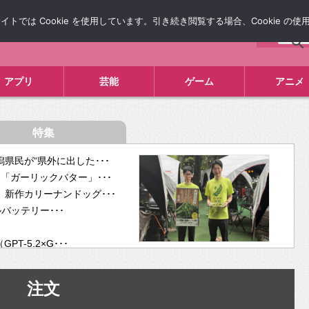
では Cookie を使用しています。引き続き閲覧する場合、Cookie の
について
広告掲載について
お問い合わせ
タレコミ
アプリ
芸能
ゲーム
アニメ
特集
県民が“県外に出した･･･
「ガーリックバター」･･･
新作カリーナンドッグ･･･
ルバッテリー･･･
-5.2×G･･･
tra･･･
供開･･･
注文
ム、”自分が今話し･･･