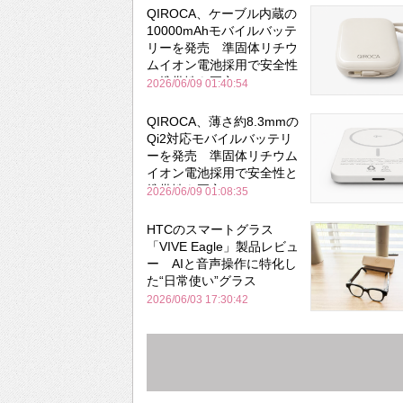
QIROCA、ケーブル内蔵の
10000mAhモバイルバッテ
リーを発売 準固体リチウ
ムイオン電池採用で安全性
と携帯性を両立
2026/06/09 01:40:54
QIROCA、薄さ約8.3mmの
Qi2対応モバイルバッテリ
ーを発売 準固体リチウム
イオン電池採用で安全性と
携帯性を両立
2026/06/09 01:08:35
HTCのスマートグラス
「VIVE Eagle」製品レビュ
ー AIと音声操作に特化し
た“日常使い”グラス
2026/06/03 17:30:42