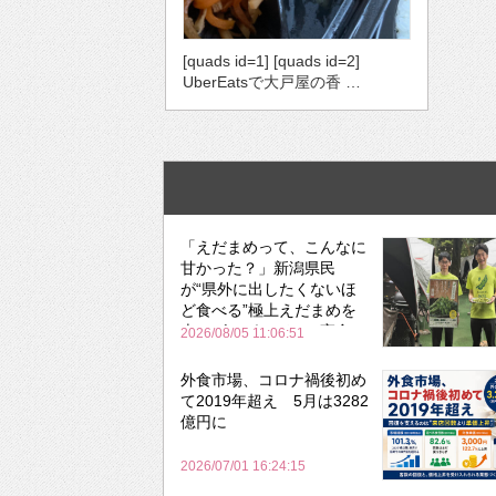
[quads id=1] [quads id=2]
UberEatsで大戸屋の香 …
「えだまめって、こんなに
甘かった？」新潟県民
が“県外に出したくないほ
ど食べる”極上えだまめを
森のビアガーデンで実食
2026/08/05 11:06:51
外食市場、コロナ禍後初め
て2019年超え 5月は3282
億円に
2026/07/01 16:24:15