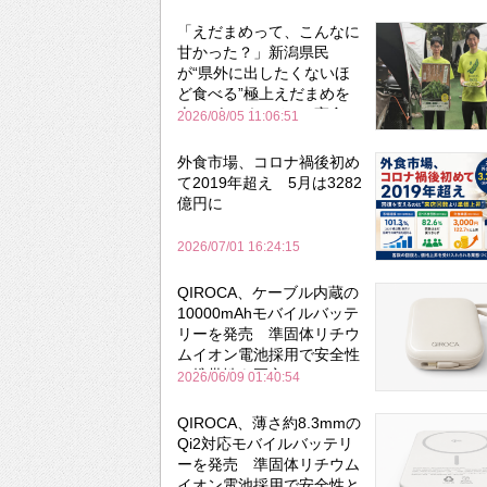
「えだまめって、こんなに
甘かった？」新潟県民
が“県外に出したくないほ
ど食べる”極上えだまめを
森のビアガーデンで実食
2026/08/05 11:06:51
外食市場、コロナ禍後初め
て2019年超え 5月は3282
億円に
2026/07/01 16:24:15
QIROCA、ケーブル内蔵の
10000mAhモバイルバッテ
リーを発売 準固体リチウ
ムイオン電池採用で安全性
と携帯性を両立
2026/06/09 01:40:54
QIROCA、薄さ約8.3mmの
Qi2対応モバイルバッテリ
ーを発売 準固体リチウム
イオン電池採用で安全性と