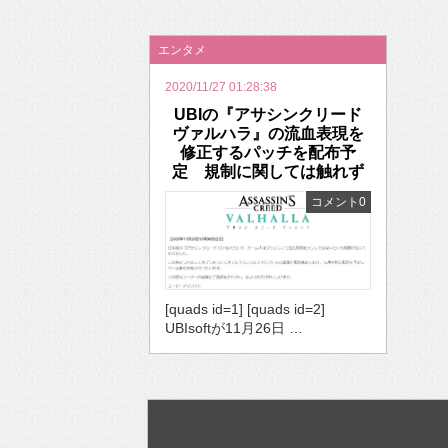
2026年のバレンタインは「自分で作って、想
エンタメ
2020/11/27 01:28:38
UBIの『アサシンクリード
ヴァルハラ』の流血表現を
修正するパッチを配布予
定 規制に関しては触れず
コメント0
[quads id=1] [quads id=2]
UBIsoftが11月26日 …