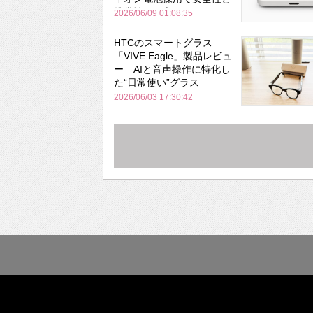
携帯性を両立
2026/06/09 01:08:35
HTCのスマートグラス
「VIVE Eagle」製品レビュ
ー AIと音声操作に特化し
た“日常使い”グラス
2026/06/03 17:30:42