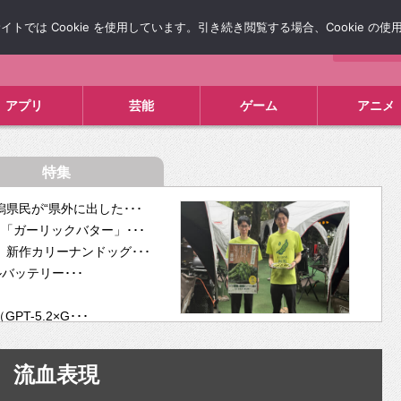
では Cookie を使用しています。引き続き閲覧する場合、Cookie の
について
広告掲載について
お問い合わせ
タレコミ
アプリ
芸能
ゲーム
アニメ
特集
県民が“県外に出した･･･
「ガーリックバター」･･･
新作カリーナンドッグ･･･
ルバッテリー･･･
-5.2×G･･･
tra･･･
供開･･･
流血表現
ム、”自分が今話し･･･