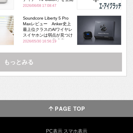
2026/06/08 17:08:47
Soundcore Liberty 5 Pro
Maxレビュー Anker史上
最上位クラスのAIワイヤレ
スイヤホンは弱点が見つけ
づらいくらいの完成度にび
2026/05/30 16:56:19
びった ノイキャン性能は
Bose並み
もっとみる
PC表示
スマホ表示