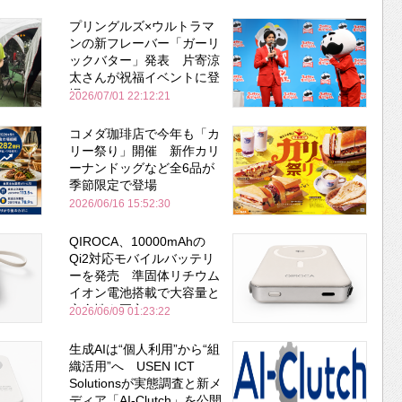
プリングルズ×ウルトラマ
ンの新フレーバー「ガーリ
ックバター」発表 片寄涼
太さんが祝福イベントに登
場
2026/07/01 22:12:21
コメダ珈琲店で今年も「カ
リー祭り」開催 新作カリ
ーナンドッグなど全6品が
季節限定で登場
2026/06/16 15:52:30
QIROCA、10000mAhの
Qi2対応モバイルバッテリ
ーを発売 準固体リチウム
イオン電池搭載で大容量と
安全性を両立
2026/06/09 01:23:22
生成AIは“個人利用”から“組
織活用”へ USEN ICT
Solutionsが実態調査と新メ
ディア「AI-Clutch」を公開