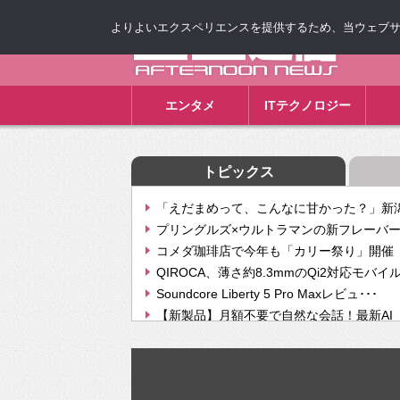
よりよいエクスペリエンスを提供するため、当ウェブサイト
ゴゴ通信
エンタメ
ITテクノロジー
トピックス
「えだまめって、こんなに甘かった？」新潟
プリングルズ×ウルトラマンの新フレーバー
コメダ珈琲店で今年も「カリー祭り」開催 
QIROCA、薄さ約8.3mmのQi2対応モバイ
Soundcore Liberty 5 Pro Maxレビュ･･･
【新製品】月額不要で自然な会話！最新AI（GPT
【次世代の没入感と生産性】VITURE Luma Ul
Geminiが音楽生成「Create music」機能提
挫折率8割の壁をAIで突破。ジャストシステ