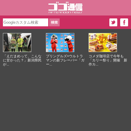
「えだまめって、こんな
プリングルズ×ウルトラ
コメダ珈琲店で今年も
に甘かった？」新潟県民
マンの新フレーバー「ガ
「カリー祭り」開催 新
が...
ー...
作カ...