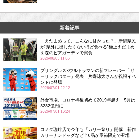
新着記事
「えだまめって、こんなに甘かった？」新潟県民
が“県外に出したくないほど食べる”極上えだまめ
を森のビアガーデンで実食
2026/08/05 11:06
プリングルズ×ウルトラマンの新フレーバー「ガ
ーリックバター」発表 片寄涼太さんが祝福イベ
ントに登場
2026/07/01 22:12
外食市場、コロナ禍後初めて2019年超え 5月は
3282億円に
2026/07/01 16:24
コメダ珈琲店で今年も「カリー祭り」開催 新作
カリーナンドッグなど全6品が季節限定で登場