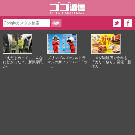
「えだまめって、こんな
プリングルズ×ウルトラ
コメダ珈琲店で今年も
に甘かった？」新潟県民
マンの新フレーバー「ガ
「カリー祭り」開催 新
が...
ー...
作カ...