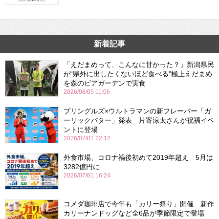
新着記事
「えだまめって、こんなに甘かった？」新潟県民
が“県外に出したくないほど食べる”極上えだまめ
を森のビアガーデンで実食
2026/08/05 11:06
プリングルズ×ウルトラマンの新フレーバー「ガ
ーリックバター」発表 片寄涼太さんが祝福イベ
ントに登場
2026/07/01 22:12
外食市場、コロナ禍後初めて2019年超え 5月は
3282億円に
2026/07/01 16:24
コメダ珈琲店で今年も「カリー祭り」開催 新作
カリーナンドッグなど全6品が季節限定で登場