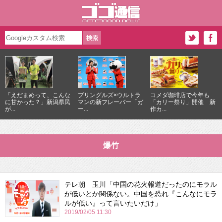
「えだまめって、こんな
プリングルズ×ウルトラ
コメダ珈琲店で今年も
に甘かった？」新潟県民
マンの新フレーバー「ガ
「カリー祭り」開催 新
が...
ー...
作カ...
爆竹
テレ朝 玉川「中国の花火報道だったのにモラル
が低いとか関係ない。中国を恐れ『こんなにモラ
ルが低い』って言いたいだけ」
2019/02/05 11:30