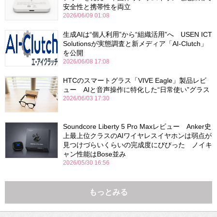
安全性と携帯性を両立
2026/06/09 01:08
生成AIは“個人利用”から“組織活用”へ USEN ICT
Solutionsが実態調査と新メディア「AI-Clutch」
を公開
2026/06/08 17:08
HTCのスマートグラス「VIVE Eagle」製品レビ
ュー AIと音声操作に特化した“日常使い”グラス
2026/06/03 17:30
Soundcore Liberty 5 Pro Maxレビュー Anker史
上最上位クラスのAIワイヤレスイヤホンは弱点が
見つけづらいくらいの完成度にびびった ノイキ
ャン性能はBose並み
2026/05/30 16:56
もっとみる