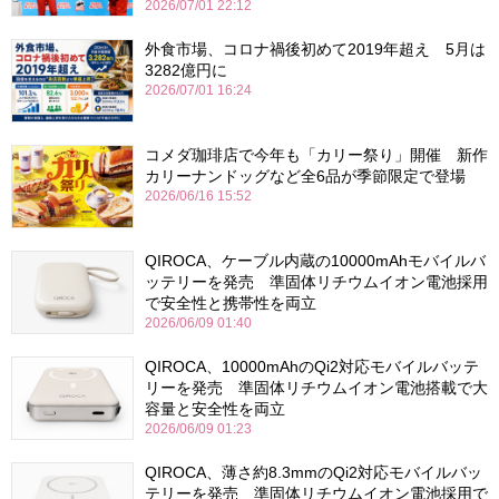
2026/07/01 22:12
外食市場、コロナ禍後初めて2019年超え 5月は
3282億円に
2026/07/01 16:24
コメダ珈琲店で今年も「カリー祭り」開催 新作
カリーナンドッグなど全6品が季節限定で登場
2026/06/16 15:52
QIROCA、ケーブル内蔵の10000mAhモバイルバ
ッテリーを発売 準固体リチウムイオン電池採用
で安全性と携帯性を両立
2026/06/09 01:40
QIROCA、10000mAhのQi2対応モバイルバッテ
リーを発売 準固体リチウムイオン電池搭載で大
容量と安全性を両立
2026/06/09 01:23
QIROCA、薄さ約8.3mmのQi2対応モバイルバッ
テリーを発売 準固体リチウムイオン電池採用で