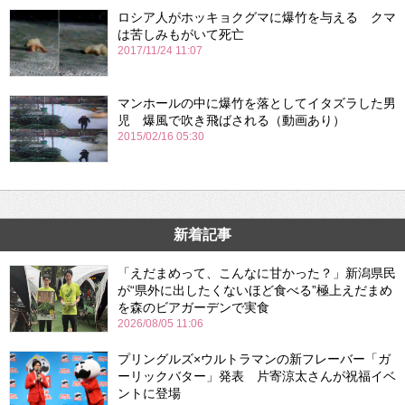
ロシア人がホッキョクグマに爆竹を与える クマ
は苦しみもがいて死亡
2017/11/24 11:07
マンホールの中に爆竹を落としてイタズラした男
児 爆風で吹き飛ばされる（動画あり）
2015/02/16 05:30
新着記事
「えだまめって、こんなに甘かった？」新潟県民
が“県外に出したくないほど食べる”極上えだまめ
を森のビアガーデンで実食
2026/08/05 11:06
プリングルズ×ウルトラマンの新フレーバー「ガ
ーリックバター」発表 片寄涼太さんが祝福イベ
ントに登場