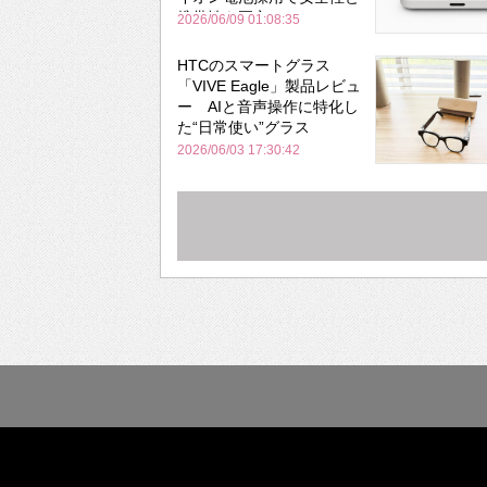
携帯性を両立
2026/06/09 01:08:35
HTCのスマートグラス
「VIVE Eagle」製品レビュ
ー AIと音声操作に特化し
た“日常使い”グラス
2026/06/03 17:30:42