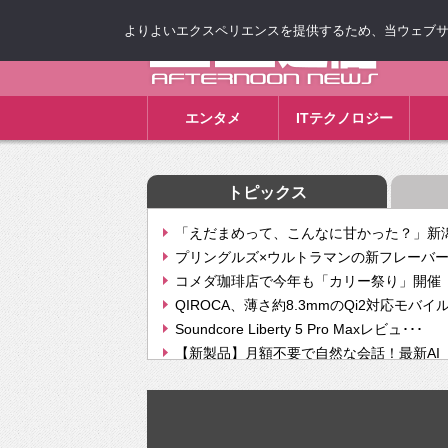
よりよいエクスペリエンスを提供するため、当ウェブサイト
ゴゴ通信
エンタメ
ITテクノロジー
トピックス
「えだまめって、こんなに甘かった？」新潟
プリングルズ×ウルトラマンの新フレーバー
コメダ珈琲店で今年も「カリー祭り」開催 
QIROCA、薄さ約8.3mmのQi2対応モバイ
Soundcore Liberty 5 Pro Maxレビュ･･･
【新製品】月額不要で自然な会話！最新AI（GPT
【次世代の没入感と生産性】VITURE Luma Ul
Geminiが音楽生成「Create music」機能提
挫折率8割の壁をAIで突破。ジャストシステ