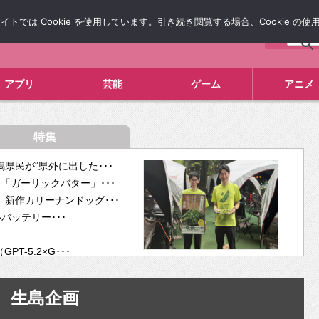
では Cookie を使用しています。引き続き閲覧する場合、Cookie の
について
広告掲載について
お問い合わせ
タレコミ
アプリ
芸能
ゲーム
アニメ
特集
県民が“県外に出した･･･
「ガーリックバター」･･･
新作カリーナンドッグ･･･
ルバッテリー･･･
-5.2×G･･･
tra･･･
供開･･･
生島企画
ム、”自分が今話し･･･