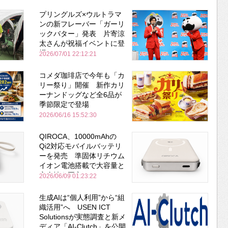
プリングルズ×ウルトラマ
ンの新フレーバー「ガーリ
ックバター」発表 片寄涼
太さんが祝福イベントに登
場
2026/07/01 22:12:21
コメダ珈琲店で今年も「カ
リー祭り」開催 新作カリ
ーナンドッグなど全6品が
季節限定で登場
2026/06/16 15:52:30
QIROCA、10000mAhの
Qi2対応モバイルバッテリ
ーを発売 準固体リチウム
イオン電池搭載で大容量と
安全性を両立
2026/06/09 01:23:22
生成AIは“個人利用”から“組
織活用”へ USEN ICT
Solutionsが実態調査と新メ
ディア「AI-Clutch」を公開