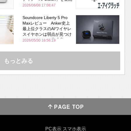
2026/06/08 17:08:47
Soundcore Liberty 5 Pro
Maxレビュー Anker史上
最上位クラスのAIワイヤレ
スイヤホンは弱点が見つけ
づらいくらいの完成度にび
2026/05/30 16:56:19
びった ノイキャン性能は
Bose並み
もっとみる
PC表示
スマホ表示