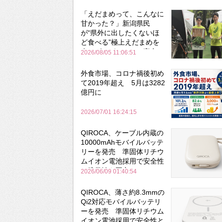
「えだまめって、こんなに
甘かった？」新潟県民
が“県外に出したくないほ
ど食べる”極上えだまめを
森のビアガーデンで実食
2026/08/05 11:06:51
外食市場、コロナ禍後初め
て2019年超え 5月は3282
億円に
2026/07/01 16:24:15
QIROCA、ケーブル内蔵の
10000mAhモバイルバッテ
リーを発売 準固体リチウ
ムイオン電池採用で安全性
と携帯性を両立
2026/06/09 01:40:54
QIROCA、薄さ約8.3mmの
Qi2対応モバイルバッテリ
ーを発売 準固体リチウム
イオン電池採用で安全性と