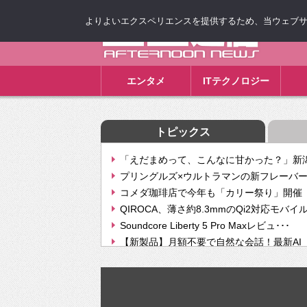
よりよいエクスペリエンスを提供するため、当ウェブサイト
ゴゴ通信
エンタメ
ITテクノロジー
トピックス
「えだまめって、こんなに甘かった？」新潟
プリングルズ×ウルトラマンの新フレーバー
コメダ珈琲店で今年も「カリー祭り」開催 
QIROCA、薄さ約8.3mmのQi2対応モバイ
Soundcore Liberty 5 Pro Maxレビュ･･･
【新製品】月額不要で自然な会話！最新AI（GPT
【次世代の没入感と生産性】VITURE Luma Ul
Geminiが音楽生成「Create music」機能提
挫折率8割の壁をAIで突破。ジャストシステ