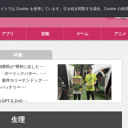
では Cookie を使用しています。引き続き閲覧する場合、Cookie の
について
広告掲載について
お問い合わせ
タレコミ
アプリ
芸能
ゲーム
アニメ
特集
県民が“県外に出した･･･
「ガーリックバター」･･･
新作カリーナンドッグ･･･
ルバッテリー･･･
-5.2×G･･･
tra･･･
供開･･･
生理
ム、”自分が今話し･･･