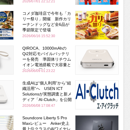
場
2026/07/01 22:12:21
コメダ珈琲店で今年も「カ
リー祭り」開催 新作カリ
ーナンドッグなど全6品が
季節限定で登場
2026/06/16 15:52:30
QIROCA、10000mAhの
Qi2対応モバイルバッテリ
ーを発売 準固体リチウム
イオン電池搭載で大容量と
安全性を両立
2026/06/09 01:23:22
生成AIは“個人利用”から“組
織活用”へ USEN ICT
Solutionsが実態調査と新メ
ディア「AI-Clutch」を公開
2026/06/08 17:08:47
Soundcore Liberty 5 Pro
Maxレビュー Anker史上
最上位クラスのAIワイヤレ