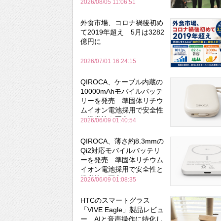
森のビアガーデンで実食
2026/08/05 11:06:51
外食市場、コロナ禍後初め
て2019年超え 5月は3282
億円に
2026/07/01 16:24:15
QIROCA、ケーブル内蔵の
10000mAhモバイルバッテ
リーを発売 準固体リチウ
ムイオン電池採用で安全性
と携帯性を両立
2026/06/09 01:40:54
QIROCA、薄さ約8.3mmの
Qi2対応モバイルバッテリ
ーを発売 準固体リチウム
イオン電池採用で安全性と
携帯性を両立
2026/06/09 01:08:35
HTCのスマートグラス
「VIVE Eagle」製品レビュ
ー AIと音声操作に特化し