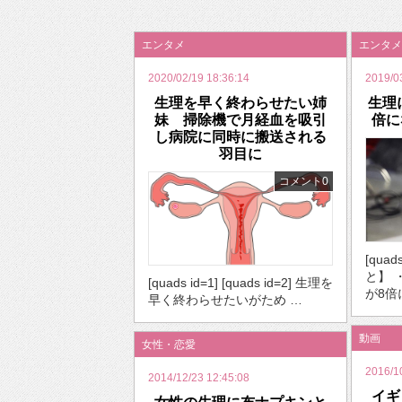
2026年のバレンタインは「自分で作って、想
エンタメ
エンタメ
2020/02/19 18:36:14
2019/0
生理を早く終わらせたい姉
生理
妹 掃除機で月経血を吸引
倍に
し病院に同時に搬送される
羽目に
コメント0
[qua
と】 
[quads id=1] [quads id=2] 生理を
が8倍
早く終わらせたいがため …
動画
女性・恋愛
2016/1
2014/12/23 12:45:08
イギ