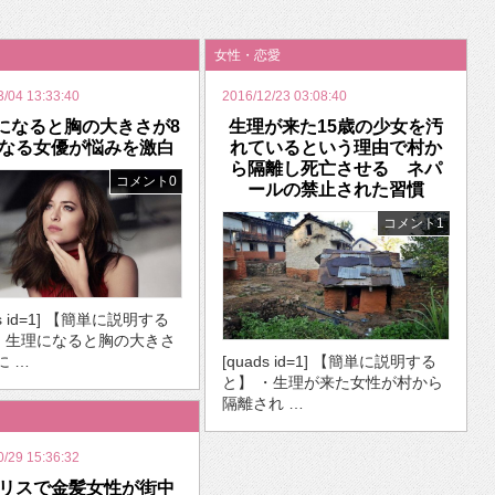
いを渡す」 TE･･･
女性・恋愛
3/04 13:33:40
2016/12/23 03:08:40
になると胸の大きさが8
生理が来た15歳の少女を汚
なる女優が悩みを激白
れているという理由で村か
ら隔離し死亡させる ネパ
コメント0
ールの禁止された習慣
コメント1
ds id=1] 【簡単に説明する
・生理になると胸の大きさ
に …
[quads id=1] 【簡単に説明する
と】 ・生理が来た女性が村から
隔離され …
0/29 15:36:32
リスで金髪女性が街中