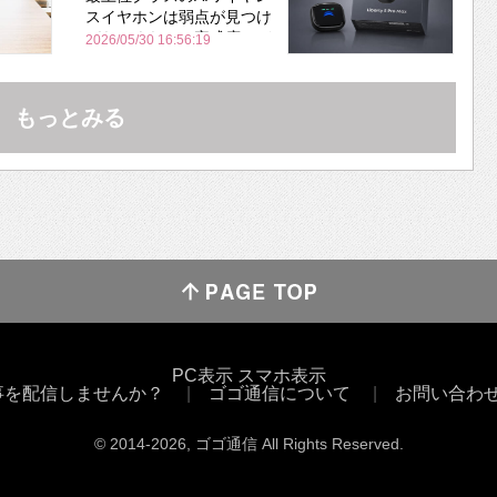
スイヤホンは弱点が見つけ
づらいくらいの完成度にび
2026/05/30 16:56:19
びった ノイキャン性能は
Bose並み
もっとみる
PC表示
スマホ表示
事を配信しませんか？
ゴゴ通信について
お問い合わ
© 2014
-2026
, ゴゴ通信 All Rights Reserved.