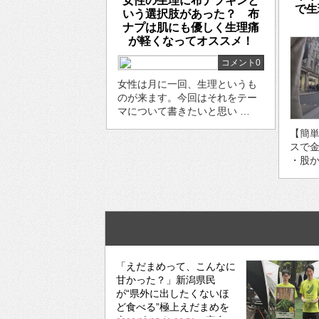
女性の生理に布ナプキンと
で生
いう選択肢があった？ 布
ナプは肌にも優しく生理痛
が軽くなってオススメ！
コメント0
女性は月に一回、生理というも
のが来ます。今回はそれをテー
マについて書きたいと思い …
【簡単
スで
・股か
「えだまめって、こんなに
甘かった？」新潟県民
が“県外に出したくないほ
ど食べる”極上えだまめを