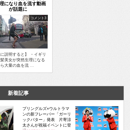
理になり血を流す動画
が話題に
コメント3
に説明すると】 ・イギリ
金髪美女が突然生理になる
ら大量の血を流 …
新着記事
プリングルズ×ウルトラマ
ンの新フレーバー「ガーリ
ックバター」発表 片寄涼
太さんが祝福イベントに登