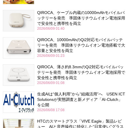
QIROCA、ケーブル内蔵の10000mAhモバイルバ
ッテリーを発売 準固体リチウムイオン電池採用
で安全性と携帯性を両立
2026/06/09 01:40
QIROCA、10000mAhのQi2対応モバイルバッテ
リーを発売 準固体リチウムイオン電池搭載で大
容量と安全性を両立
2026/06/09 01:23
QIROCA、薄さ約8.3mmのQi2対応モバイルバッ
テリーを発売 準固体リチウムイオン電池採用で
安全性と携帯性を両立
2026/06/09 01:08
生成AIは“個人利用”から“組織活用”へ USEN ICT
Solutionsが実態調査と新メディア「AI-Clutch」
を公開
2026/06/08 17:08
HTCのスマートグラス「VIVE Eagle」製品レビ
ュー AIと音声操作に特化した“日常使い”グラス