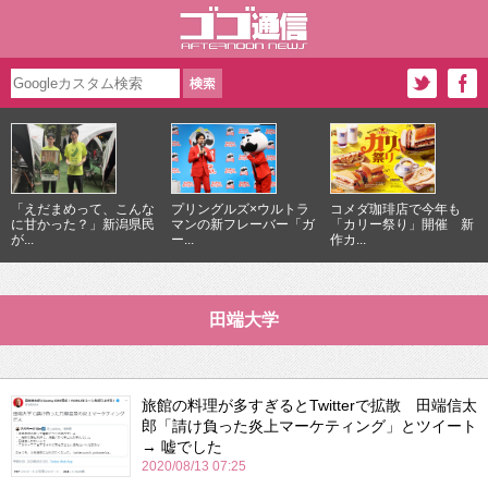
「えだまめって、こんな
プリングルズ×ウルトラ
コメダ珈琲店で今年も
に甘かった？」新潟県民
マンの新フレーバー「ガ
「カリー祭り」開催 新
が...
ー...
作カ...
田端大学
旅館の料理が多すぎるとTwitterで拡散 田端信太
郎「請け負った炎上マーケティング」とツイート
→ 嘘でした
2020/08/13 07:25