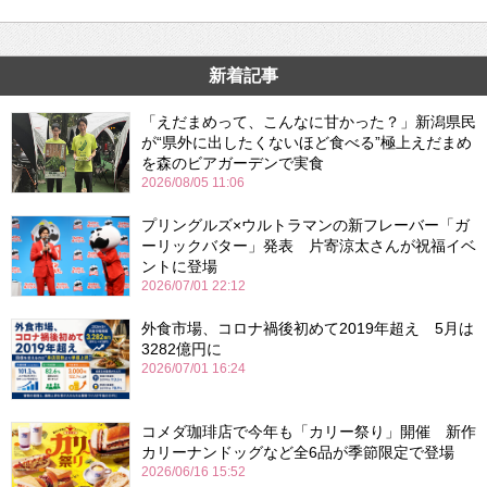
新着記事
「えだまめって、こんなに甘かった？」新潟県民
が“県外に出したくないほど食べる”極上えだまめ
を森のビアガーデンで実食
2026/08/05 11:06
プリングルズ×ウルトラマンの新フレーバー「ガ
ーリックバター」発表 片寄涼太さんが祝福イベ
ントに登場
2026/07/01 22:12
外食市場、コロナ禍後初めて2019年超え 5月は
3282億円に
2026/07/01 16:24
コメダ珈琲店で今年も「カリー祭り」開催 新作
カリーナンドッグなど全6品が季節限定で登場
2026/06/16 15:52