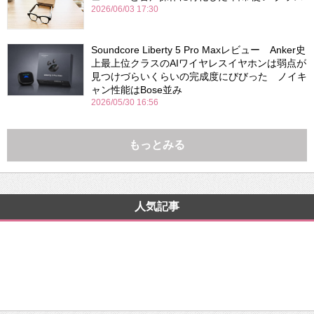
2026/06/03 17:30
Soundcore Liberty 5 Pro Maxレビュー Anker史
上最上位クラスのAIワイヤレスイヤホンは弱点が
見つけづらいくらいの完成度にびびった ノイキ
ャン性能はBose並み
2026/05/30 16:56
もっとみる
人気記事