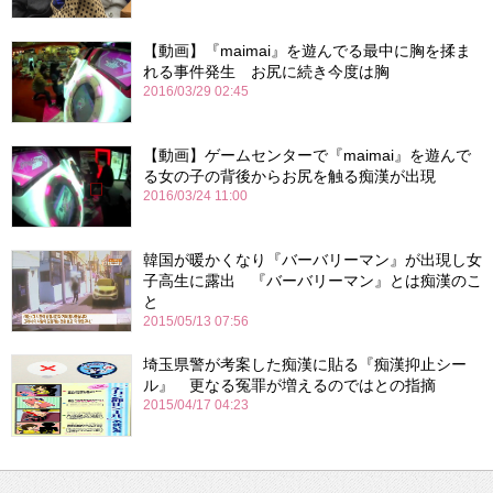
【動画】『maimai』を遊んでる最中に胸を揉ま
れる事件発生 お尻に続き今度は胸
2016/03/29 02:45
【動画】ゲームセンターで『maimai』を遊んで
る女の子の背後からお尻を触る痴漢が出現
2016/03/24 11:00
韓国が暖かくなり『バーバリーマン』が出現し女
子高生に露出 『バーバリーマン』とは痴漢のこ
と
2015/05/13 07:56
埼玉県警が考案した痴漢に貼る『痴漢抑止シー
ル』 更なる冤罪が増えるのではとの指摘
2015/04/17 04:23