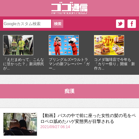
「えだまめって、こんな
プリングルズ×ウルトラ
コメダ珈琲店で今年も
に甘かった？」新潟県民
マンの新フレーバー「ガ
「カリー祭り」開催 新
が...
ー...
作カ...
痴漢
【動画】バスの中で前に座った女性の髪の毛をペ
ロペロ舐めたハゲ変態男が目撃される
2021/09/27 06:14