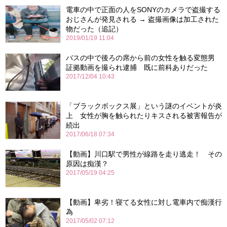
電車の中で正面の人をSONYのカメラで盗撮する
おじさんが発見される → 盗撮画像は加工された
物だった（追記）
2019/01/19 11:04
バスの中で後ろの席から前の女性を触る変態男
証拠動画を撮られ逮捕 既に前科ありだった
2017/12/04 10:43
「ブラックボックス展」という謎のイベントが炎
上 女性が胸を触られたりキスされる被害報告が
続出
2017/06/18 07:34
【動画】川口駅で男性が線路を走り逃走！ その
原因は痴漢？
2017/05/19 04:25
【動画】卑劣！寝てる女性に対し電車内で痴漢行
為
2017/05/02 07:12