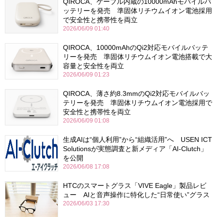
QIROCA、ケーブル内蔵の10000mAhモバイルバ
ッテリーを発売 準固体リチウムイオン電池採用
で安全性と携帯性を両立
2026/06/09 01:40
QIROCA、10000mAhのQi2対応モバイルバッテ
リーを発売 準固体リチウムイオン電池搭載で大
容量と安全性を両立
2026/06/09 01:23
QIROCA、薄さ約8.3mmのQi2対応モバイルバッ
テリーを発売 準固体リチウムイオン電池採用で
安全性と携帯性を両立
2026/06/09 01:08
生成AIは“個人利用”から“組織活用”へ USEN ICT
Solutionsが実態調査と新メディア「AI-Clutch」
を公開
2026/06/08 17:08
HTCのスマートグラス「VIVE Eagle」製品レビ
ュー AIと音声操作に特化した“日常使い”グラス
2026/06/03 17:30