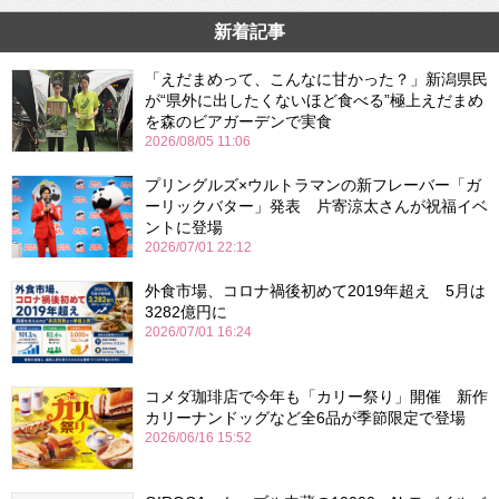
新着記事
「えだまめって、こんなに甘かった？」新潟県民
が“県外に出したくないほど食べる”極上えだまめ
を森のビアガーデンで実食
2026/08/05 11:06
プリングルズ×ウルトラマンの新フレーバー「ガ
ーリックバター」発表 片寄涼太さんが祝福イベ
ントに登場
2026/07/01 22:12
外食市場、コロナ禍後初めて2019年超え 5月は
3282億円に
2026/07/01 16:24
コメダ珈琲店で今年も「カリー祭り」開催 新作
カリーナンドッグなど全6品が季節限定で登場
2026/06/16 15:52