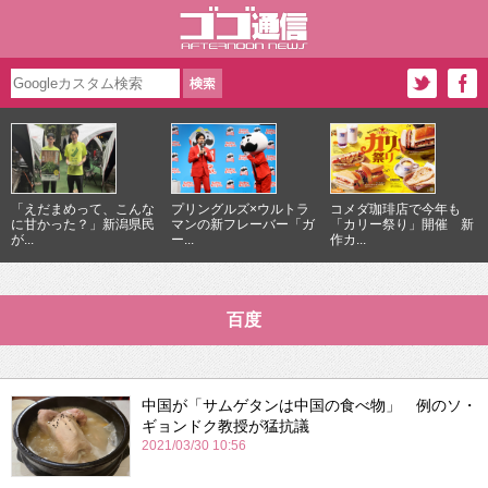
「えだまめって、こんな
プリングルズ×ウルトラ
コメダ珈琲店で今年も
に甘かった？」新潟県民
マンの新フレーバー「ガ
「カリー祭り」開催 新
が...
ー...
作カ...
百度
中国が「サムゲタンは中国の食べ物」 例のソ・
ギョンドク教授が猛抗議
2021/03/30 10:56