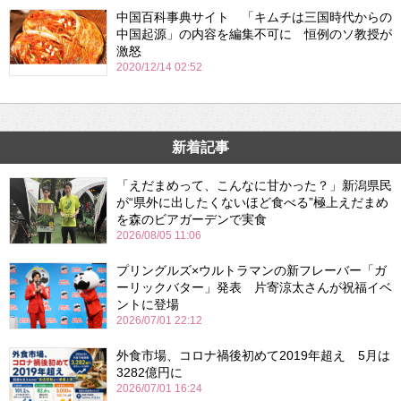
中国百科事典サイト 「キムチは三国時代からの
中国起源」の内容を編集不可に 恒例のソ教授が
激怒
2020/12/14 02:52
新着記事
「えだまめって、こんなに甘かった？」新潟県民
が“県外に出したくないほど食べる”極上えだまめ
を森のビアガーデンで実食
2026/08/05 11:06
プリングルズ×ウルトラマンの新フレーバー「ガ
ーリックバター」発表 片寄涼太さんが祝福イベ
ントに登場
2026/07/01 22:12
外食市場、コロナ禍後初めて2019年超え 5月は
3282億円に
2026/07/01 16:24