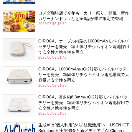
コメダ珈琲店で今年も「カリー祭り」開催 新作
カリーナンドッグなど全6品が季節限定で登場
2026/06/16 15:52
QIROCA、ケーブル内蔵の10000mAhモバイルバ
ッテリーを発売 準固体リチウムイオン電池採用
で安全性と携帯性を両立
2026/06/09 01:40
QIROCA、10000mAhのQi2対応モバイルバッテ
リーを発売 準固体リチウムイオン電池搭載で大
容量と安全性を両立
2026/06/09 01:23
QIROCA、薄さ約8.3mmのQi2対応モバイルバッ
テリーを発売 準固体リチウムイオン電池採用で
安全性と携帯性を両立
2026/06/09 01:08
生成AIは“個人利用”から“組織活用”へ USEN ICT
Solutionsが実態調査と新メディア「AI-Clutch」