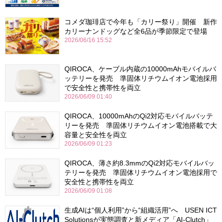
コメダ珈琲店で今年も「カリー祭り」開催 新作
カリーナンドッグなど全6品が季節限定で登場
2026/06/16 15:52
QIROCA、ケーブル内蔵の10000mAhモバイルバ
ッテリーを発売 準固体リチウムイオン電池採用
で安全性と携帯性を両立
2026/06/09 01:40
QIROCA、10000mAhのQi2対応モバイルバッテ
リーを発売 準固体リチウムイオン電池搭載で大
容量と安全性を両立
2026/06/09 01:23
QIROCA、薄さ約8.3mmのQi2対応モバイルバッ
テリーを発売 準固体リチウムイオン電池採用で
安全性と携帯性を両立
2026/06/09 01:08
生成AIは“個人利用”から“組織活用”へ USEN ICT
Solutionsが実態調査と新メディア「AI-Clutch」