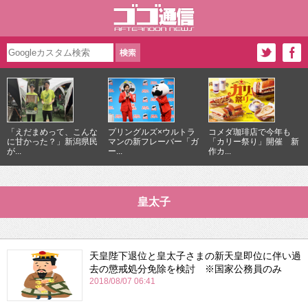
「えだまめって、こんな
プリングルズ×ウルトラ
コメダ珈琲店で今年も
に甘かった？」新潟県民
マンの新フレーバー「ガ
「カリー祭り」開催 新
が...
ー...
作カ...
皇太子
天皇陛下退位と皇太子さまの新天皇即位に伴い過
去の懲戒処分免除を検討 ※国家公務員のみ
2018/08/07 06:41