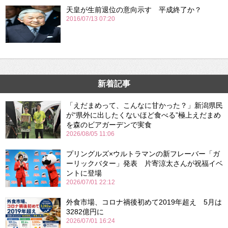
天皇が生前退位の意向示す 平成終了か？
2016/07/13 07:20
新着記事
「えだまめって、こんなに甘かった？」新潟県民
が“県外に出したくないほど食べる”極上えだまめ
を森のビアガーデンで実食
2026/08/05 11:06
プリングルズ×ウルトラマンの新フレーバー「ガ
ーリックバター」発表 片寄涼太さんが祝福イベ
ントに登場
2026/07/01 22:12
外食市場、コロナ禍後初めて2019年超え 5月は
3282億円に
2026/07/01 16:24