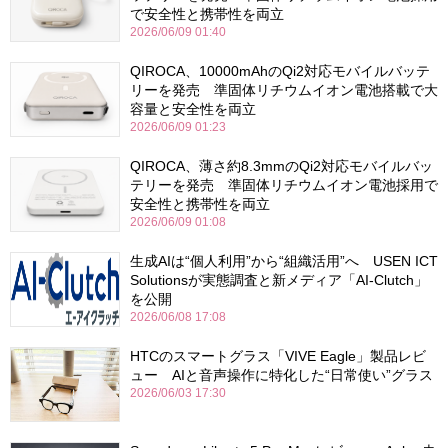
で安全性と携帯性を両立
2026/06/09 01:40
QIROCA、10000mAhのQi2対応モバイルバッテ
リーを発売 準固体リチウムイオン電池搭載で大
容量と安全性を両立
2026/06/09 01:23
QIROCA、薄さ約8.3mmのQi2対応モバイルバッ
テリーを発売 準固体リチウムイオン電池採用で
安全性と携帯性を両立
2026/06/09 01:08
生成AIは“個人利用”から“組織活用”へ USEN ICT
Solutionsが実態調査と新メディア「AI-Clutch」
を公開
2026/06/08 17:08
HTCのスマートグラス「VIVE Eagle」製品レビ
ュー AIと音声操作に特化した“日常使い”グラス
2026/06/03 17:30