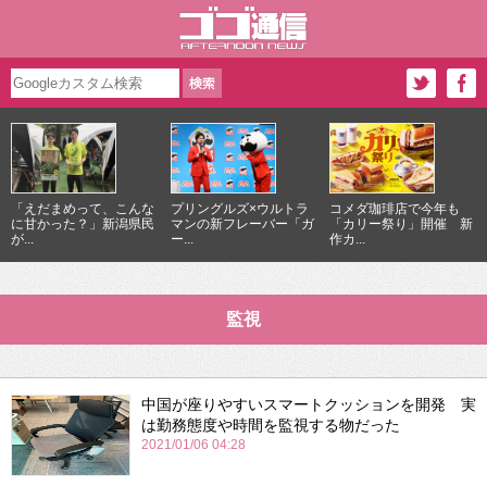
「えだまめって、こんな
プリングルズ×ウルトラ
コメダ珈琲店で今年も
に甘かった？」新潟県民
マンの新フレーバー「ガ
「カリー祭り」開催 新
が...
ー...
作カ...
監視
中国が座りやすいスマートクッションを開発 実
は勤務態度や時間を監視する物だった
2021/01/06 04:28