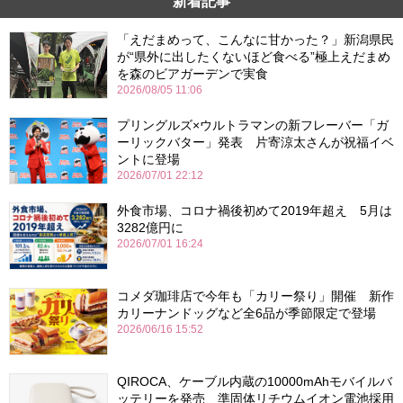
新着記事
「えだまめって、こんなに甘かった？」新潟県民
が“県外に出したくないほど食べる”極上えだまめ
を森のビアガーデンで実食
2026/08/05 11:06
プリングルズ×ウルトラマンの新フレーバー「ガ
ーリックバター」発表 片寄涼太さんが祝福イベ
ントに登場
2026/07/01 22:12
外食市場、コロナ禍後初めて2019年超え 5月は
3282億円に
2026/07/01 16:24
コメダ珈琲店で今年も「カリー祭り」開催 新作
カリーナンドッグなど全6品が季節限定で登場
2026/06/16 15:52
QIROCA、ケーブル内蔵の10000mAhモバイルバ
ッテリーを発売 準固体リチウムイオン電池採用