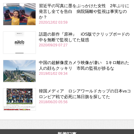
習近平の写真に墨をぶっかけた女性 2年ぶりに
発言し全てを告白 病院隔離や監視は事実なの
か？
2020/12/02 03:59
話題の新作『原神』 iOS版でクリップボードの
中を無断で監視してた疑惑
2020/09/29 07:27
中国の超解像度カメラ映像が凄い 1キロ離れた
人の顔もクッキリ 市民の監視が捗るな
2019/01/02 09:34
韓国メディア ロシアワールドカップの日本vsコ
ロンビア戦で必死に旭日旗を探してた
2018/06/20 05:56