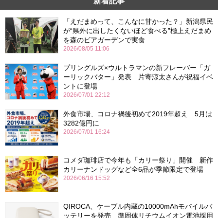
新着記事
「えだまめって、こんなに甘かった？」新潟県民
が“県外に出したくないほど食べる”極上えだまめ
を森のビアガーデンで実食
2026/08/05 11:06
プリングルズ×ウルトラマンの新フレーバー「ガ
ーリックバター」発表 片寄涼太さんが祝福イベ
ントに登場
2026/07/01 22:12
外食市場、コロナ禍後初めて2019年超え 5月は
3282億円に
2026/07/01 16:24
コメダ珈琲店で今年も「カリー祭り」開催 新作
カリーナンドッグなど全6品が季節限定で登場
2026/06/16 15:52
QIROCA、ケーブル内蔵の10000mAhモバイルバ
ッテリーを発売 準固体リチウムイオン電池採用