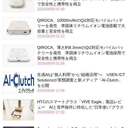
で安全性と携帯性を両立
2026/06/09 01:40
QIROCA、10000mAhのQi2対応モバイルバッテ
リーを発売 準固体リチウムイオン電池搭載で大
容量と安全性を両立
2026/06/09 01:23
QIROCA、薄さ約8.3mmのQi2対応モバイルバッ
テリーを発売 準固体リチウムイオン電池採用で
安全性と携帯性を両立
2026/06/09 01:08
生成AIは“個人利用”から“組織活用”へ USEN ICT
Solutionsが実態調査と新メディア「AI-Clutch」
を公開
2026/06/08 17:08
HTCのスマートグラス「VIVE Eagle」製品レビ
ュー AIと音声操作に特化した“日常使い”グラス
2026/06/03 17:30