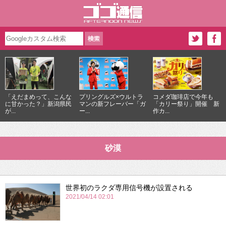
「えだまめって、こんな
プリングルズ×ウルトラ
コメダ珈琲店で今年も
に甘かった？」新潟県民
マンの新フレーバー「ガ
「カリー祭り」開催 新
が...
ー...
作カ...
砂漠
世界初のラクダ専用信号機が設置される
2021/04/14 02:01