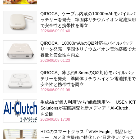
QIROCA、ケーブル内蔵の10000mAhモバイルバ
ッテリーを発売 準固体リチウムイオン電池採用
で安全性と携帯性を両立
2026/06/09 01:40
QIROCA、10000mAhのQi2対応モバイルバッテ
リーを発売 準固体リチウムイオン電池搭載で大
容量と安全性を両立
2026/06/09 01:23
QIROCA、薄さ約8.3mmのQi2対応モバイルバッ
テリーを発売 準固体リチウムイオン電池採用で
安全性と携帯性を両立
2026/06/09 01:08
生成AIは“個人利用”から“組織活用”へ USEN ICT
Solutionsが実態調査と新メディア「AI-Clutch」
を公開
2026/06/08 17:08
HTCのスマートグラス「VIVE Eagle」製品レビ
ュー AIと音声操作に特化した“日常使い”グラス