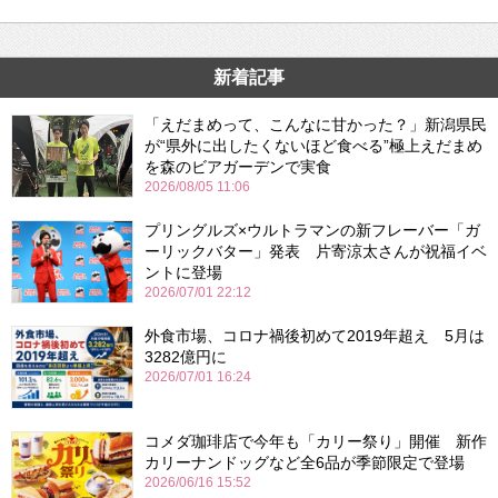
新着記事
「えだまめって、こんなに甘かった？」新潟県民
が“県外に出したくないほど食べる”極上えだまめ
を森のビアガーデンで実食
2026/08/05 11:06
プリングルズ×ウルトラマンの新フレーバー「ガ
ーリックバター」発表 片寄涼太さんが祝福イベ
ントに登場
2026/07/01 22:12
外食市場、コロナ禍後初めて2019年超え 5月は
3282億円に
2026/07/01 16:24
コメダ珈琲店で今年も「カリー祭り」開催 新作
カリーナンドッグなど全6品が季節限定で登場
2026/06/16 15:52