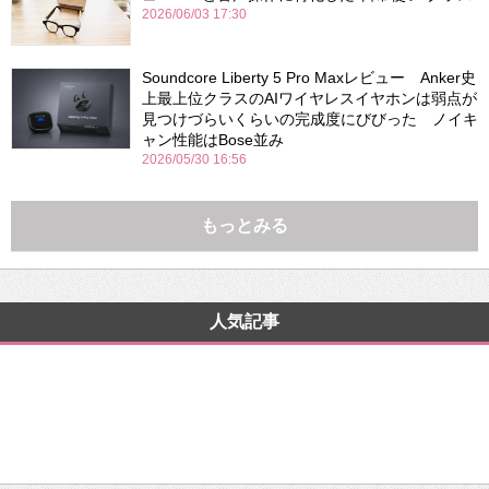
2026/06/03 17:30
Soundcore Liberty 5 Pro Maxレビュー Anker史
上最上位クラスのAIワイヤレスイヤホンは弱点が
見つけづらいくらいの完成度にびびった ノイキ
ャン性能はBose並み
2026/05/30 16:56
もっとみる
人気記事