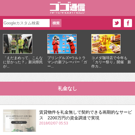
「えだまめって、こんな
プリングルズ×ウルトラ
コメダ珈琲店で今年も
に甘かった？」新潟県民
マンの新フレーバー「ガ
「カリー祭り」開催 新
が...
ー...
作カ...
礼金なし
賃貸物件を礼金無しで契約できる画期的なサービ
ス 2200万円の資金調達で実現
2018/02/07 05:53