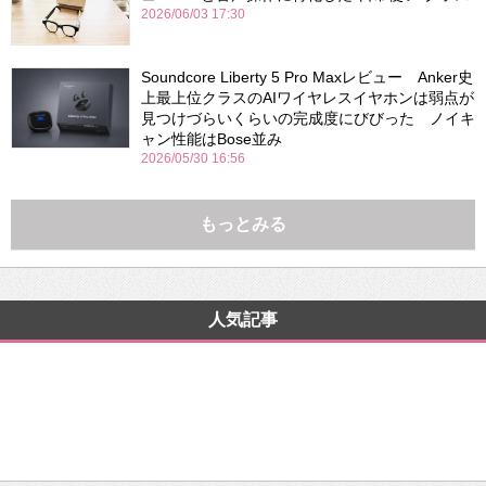
2026/06/03 17:30
Soundcore Liberty 5 Pro Maxレビュー Anker史
上最上位クラスのAIワイヤレスイヤホンは弱点が
見つけづらいくらいの完成度にびびった ノイキ
ャン性能はBose並み
2026/05/30 16:56
もっとみる
人気記事