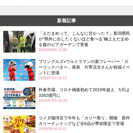
新着記事
「えだまめって、こんなに甘かった？」新潟県民
が“県外に出したくないほど食べる”極上えだまめ
を森のビアガーデンで実食
2026/08/05 11:06
プリングルズ×ウルトラマンの新フレーバー「ガ
ーリックバター」発表 片寄涼太さんが祝福イベ
ントに登場
2026/07/01 22:12
外食市場、コロナ禍後初めて2019年超え 5月は
3282億円に
2026/07/01 16:24
コメダ珈琲店で今年も「カリー祭り」開催 新作
カリーナンドッグなど全6品が季節限定で登場
2026/06/16 15:52