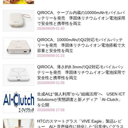
QIROCA、ケーブル内蔵の10000mAhモバイルバ
ッテリーを発売 準固体リチウムイオン電池採用
で安全性と携帯性を両立
2026/06/09 01:40
QIROCA、10000mAhのQi2対応モバイルバッテ
リーを発売 準固体リチウムイオン電池搭載で大
容量と安全性を両立
2026/06/09 01:23
QIROCA、薄さ約8.3mmのQi2対応モバイルバッ
テリーを発売 準固体リチウムイオン電池採用で
安全性と携帯性を両立
2026/06/09 01:08
生成AIは“個人利用”から“組織活用”へ USEN ICT
Solutionsが実態調査と新メディア「AI-Clutch」
を公開
2026/06/08 17:08
HTCのスマートグラス「VIVE Eagle」製品レビ
ュー AIと音声操作に特化した“日常使い”グラス