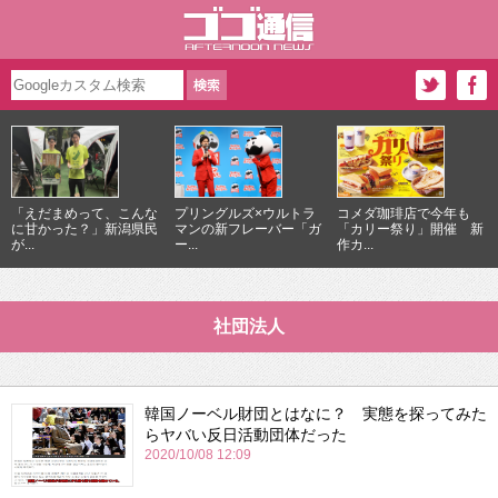
「えだまめって、こんな
プリングルズ×ウルトラ
コメダ珈琲店で今年も
に甘かった？」新潟県民
マンの新フレーバー「ガ
「カリー祭り」開催 新
が...
ー...
作カ...
社団法人
韓国ノーベル財団とはなに？ 実態を探ってみた
らヤバい反日活動団体だった
2020/10/08 12:09