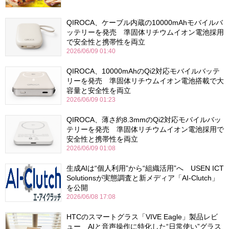
QIROCA、ケーブル内蔵の10000mAhモバイルバ
ッテリーを発売 準固体リチウムイオン電池採用
で安全性と携帯性を両立
2026/06/09 01:40
QIROCA、10000mAhのQi2対応モバイルバッテ
リーを発売 準固体リチウムイオン電池搭載で大
容量と安全性を両立
2026/06/09 01:23
QIROCA、薄さ約8.3mmのQi2対応モバイルバッ
テリーを発売 準固体リチウムイオン電池採用で
安全性と携帯性を両立
2026/06/09 01:08
生成AIは“個人利用”から“組織活用”へ USEN ICT
Solutionsが実態調査と新メディア「AI-Clutch」
を公開
2026/06/08 17:08
HTCのスマートグラス「VIVE Eagle」製品レビ
ュー AIと音声操作に特化した“日常使い”グラス