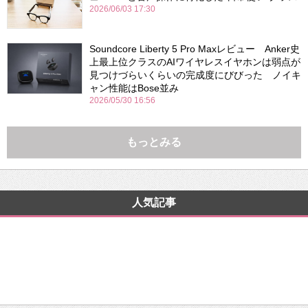
2026/06/03 17:30
Soundcore Liberty 5 Pro Maxレビュー Anker史
上最上位クラスのAIワイヤレスイヤホンは弱点が
見つけづらいくらいの完成度にびびった ノイキ
ャン性能はBose並み
2026/05/30 16:56
もっとみる
人気記事