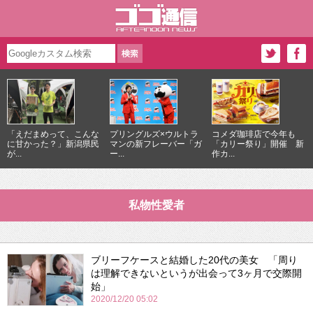
「えだまめって、こんな
プリングルズ×ウルトラ
コメダ珈琲店で今年も
に甘かった？」新潟県民
マンの新フレーバー「ガ
「カリー祭り」開催 新
が...
ー...
作カ...
私物性愛者
ブリーフケースと結婚した20代の美女 「周り
は理解できないというが出会って3ヶ月で交際開
始」
2020/12/20 05:02