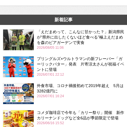
新着記事
「えだまめって、こんなに甘かった？」新潟県民
が“県外に出したくないほど食べる”極上えだまめ
を森のビアガーデンで実食
2026/08/05 11:06
プリングルズ×ウルトラマンの新フレーバー「ガ
ーリックバター」発表 片寄涼太さんが祝福イベ
ントに登場
2026/07/01 22:12
外食市場、コロナ禍後初めて2019年超え 5月は
3282億円に
2026/07/01 16:24
コメダ珈琲店で今年も「カリー祭り」開催 新作
カリーナンドッグなど全6品が季節限定で登場
2026/06/16 15:52