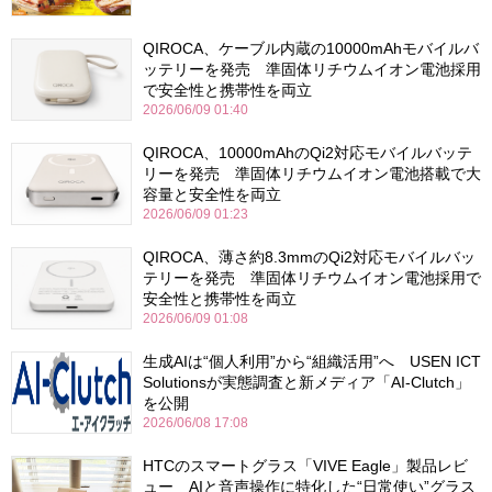
QIROCA、ケーブル内蔵の10000mAhモバイルバ
ッテリーを発売 準固体リチウムイオン電池採用
で安全性と携帯性を両立
2026/06/09 01:40
QIROCA、10000mAhのQi2対応モバイルバッテ
リーを発売 準固体リチウムイオン電池搭載で大
容量と安全性を両立
2026/06/09 01:23
QIROCA、薄さ約8.3mmのQi2対応モバイルバッ
テリーを発売 準固体リチウムイオン電池採用で
安全性と携帯性を両立
2026/06/09 01:08
生成AIは“個人利用”から“組織活用”へ USEN ICT
Solutionsが実態調査と新メディア「AI-Clutch」
を公開
2026/06/08 17:08
HTCのスマートグラス「VIVE Eagle」製品レビ
ュー AIと音声操作に特化した“日常使い”グラス