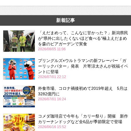
新着記事
「えだまめって、こんなに甘かった？」新潟県民
が“県外に出したくないほど食べる”極上えだまめ
を森のビアガーデンで実食
2026/08/05 11:06
プリングルズ×ウルトラマンの新フレーバー「ガ
ーリックバター」発表 片寄涼太さんが祝福イベ
ントに登場
2026/07/01 22:12
外食市場、コロナ禍後初めて2019年超え 5月は
3282億円に
2026/07/01 16:24
コメダ珈琲店で今年も「カリー祭り」開催 新作
カリーナンドッグなど全6品が季節限定で登場
2026/06/16 15:52