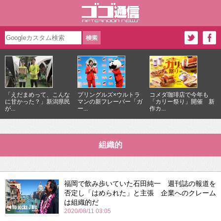
「えだまめって、こんな
プリングルズ×ウルトラ
コメダ珈琲店で今年も
に甘かった？」新潟県民
マンの新フレーバー「ガ
「カリー祭り」開催 新
が...
ー...
作カ...
組織的
福岡で飲み歩いていた石田純一 週刊誌の報道を
否定し「はめられた」と主張 企業へのクレーム
は組織的だ
2020/08/11 03:05