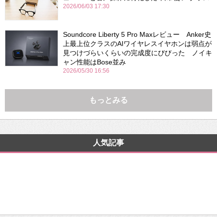
2026/06/03 17:30
Soundcore Liberty 5 Pro Maxレビュー Anker史
上最上位クラスのAIワイヤレスイヤホンは弱点が
見つけづらいくらいの完成度にびびった ノイキ
ャン性能はBose並み
2026/05/30 16:56
もっとみる
人気記事