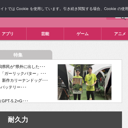
では Cookie を使用しています。引き続き閲覧する場合、Cookie の
について
広告掲載について
お問い合わせ
タレコミ
アプリ
芸能
ゲーム
アニメ
特集
県民が“県外に出した･･･
「ガーリックバター」･･･
新作カリーナンドッグ･･･
ルバッテリー･･･
-5.2×G･･･
tra･･･
供開･･･
耐久力
ム、”自分が今話し･･･