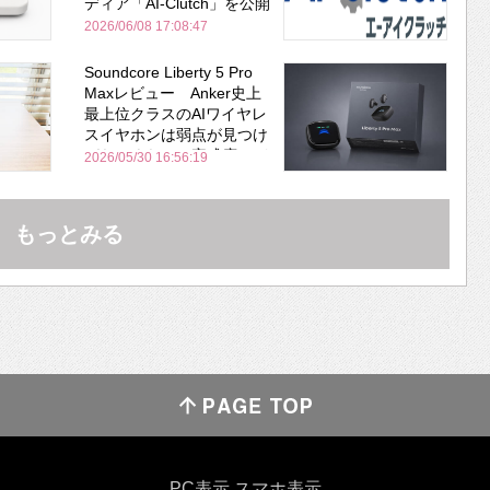
ディア「AI-Clutch」を公開
2026/06/08 17:08:47
Soundcore Liberty 5 Pro
Maxレビュー Anker史上
最上位クラスのAIワイヤレ
スイヤホンは弱点が見つけ
づらいくらいの完成度にび
2026/05/30 16:56:19
びった ノイキャン性能は
Bose並み
もっとみる
PC表示
スマホ表示