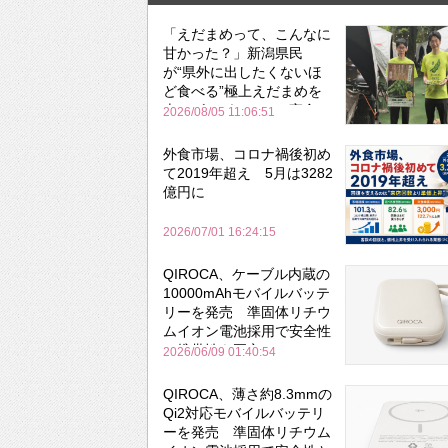
「えだまめって、こんなに
甘かった？」新潟県民
が“県外に出したくないほ
ど食べる”極上えだまめを
森のビアガーデンで実食
2026/08/05 11:06:51
外食市場、コロナ禍後初め
て2019年超え 5月は3282
億円に
2026/07/01 16:24:15
QIROCA、ケーブル内蔵の
10000mAhモバイルバッテ
リーを発売 準固体リチウ
ムイオン電池採用で安全性
と携帯性を両立
2026/06/09 01:40:54
QIROCA、薄さ約8.3mmの
Qi2対応モバイルバッテリ
ーを発売 準固体リチウム