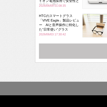
イオン電池採用で安全性と
携帯性を両立
2026/06/09 01:08:35
HTCのスマートグラス
「VIVE Eagle」製品レビュ
ー AIと音声操作に特化し
た“日常使い”グラス
2026/06/03 17:30:42