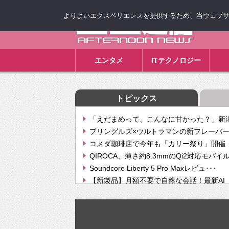
よりよいエクスペリエンスを提供するため、当ウェブサイト
ゴゴ通信
エンタメ
ITテクノロジー
トピックス
「えだまめって、こんなに甘かった？」新潟
プリングルズ×ウルトラマンの新フレーバー
コメダ珈琲店で今年も「カリー祭り」開催 
QIROCA、薄さ約8.3mmのQi2対応モバイ
Soundcore Liberty 5 Pro Maxレビュ･･･
【新製品】月額不要で自然な会話！最新AI（GPT
【次世代の没入感と生産性】VITURE Luma Ul
Geminiが音楽生成「Create music」機能提
挫折率8割の壁をAIで突破。ジャストシステ