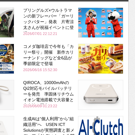
プリングルズ×ウルトラマ
ンの新フレーバー「ガーリ
ックバター」発表 片寄涼
太さんが祝福イベントに登
場
2026/07/01 22:12:21
コメダ珈琲店で今年も「カ
リー祭り」開催 新作カリ
ーナンドッグなど全6品が
季節限定で登場
2026/06/16 15:52:30
QIROCA、10000mAhの
Qi2対応モバイルバッテリ
ーを発売 準固体リチウム
イオン電池搭載で大容量と
安全性を両立
2026/06/09 01:23:22
生成AIは“個人利用”から“組
織活用”へ USEN ICT
Solutionsが実態調査と新メ