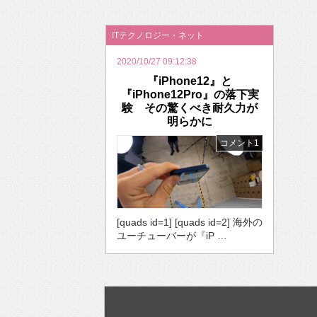
2026年のバレンタインは「自分で作って、想
ITテクノロジー・ネット
2020/10/27 09:12:38
『iPhone12』と
『iPhone12Pro』の落下実
験 その驚くべき耐久力が
明らかに
コメント1
[quads id=1] [quads id=2] 海外の
ユーチューバーが『iP …