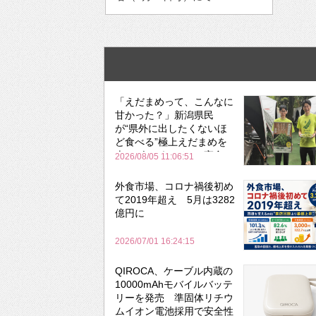
「えだまめって、こんなに
甘かった？」新潟県民
が“県外に出したくないほ
ど食べる”極上えだまめを
森のビアガーデンで実食
2026/08/05 11:06:51
外食市場、コロナ禍後初め
て2019年超え 5月は3282
億円に
2026/07/01 16:24:15
QIROCA、ケーブル内蔵の
10000mAhモバイルバッテ
リーを発売 準固体リチウ
ムイオン電池採用で安全性