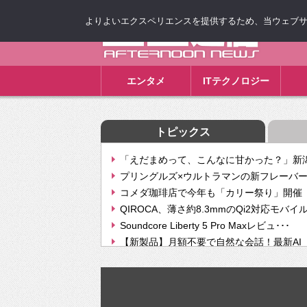
よりよいエクスペリエンスを提供するため、当ウェブサイト
ゴゴ通信
エンタメ
ITテクノロジー
トピックス
「えだまめって、こんなに甘かった？」新潟
プリングルズ×ウルトラマンの新フレーバー
コメダ珈琲店で今年も「カリー祭り」開催 
QIROCA、薄さ約8.3mmのQi2対応モバイ
Soundcore Liberty 5 Pro Maxレビュ･･･
【新製品】月額不要で自然な会話！最新AI（GPT
【次世代の没入感と生産性】VITURE Luma Ul
Geminiが音楽生成「Create music」機能提
挫折率8割の壁をAIで突破。ジャストシステ