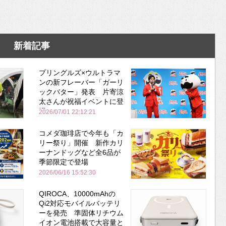
新着記事
プリングルズ×ウルトラマ
ンの新フレーバー「ガーリ
ックバター」発表 片寄涼
太さんが祝福イベントに登
場
2026/07/01 22:12:21
コメダ珈琲店で今年も「カ
リー祭り」開催 新作カリ
ーナンドッグなど全6品が
季節限定で登場
2026/06/16 15:52:30
QIROCA、10000mAhの
Qi2対応モバイルバッテリ
ーを発売 準固体リチウム
イオン電池搭載で大容量と