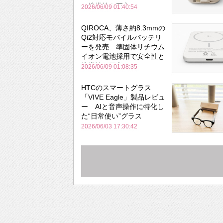
と携帯性を両立
2026/06/09 01:40:54
QIROCA、薄さ約8.3mmの
Qi2対応モバイルバッテリ
ーを発売 準固体リチウム
イオン電池採用で安全性と
携帯性を両立
2026/06/09 01:08:35
HTCのスマートグラス
「VIVE Eagle」製品レビュ
ー AIと音声操作に特化し
た“日常使い”グラス
2026/06/03 17:30:42