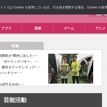
では Cookie を使用しています。引き続き閲覧する場合、Cookie の
について
広告掲載について
お問い合わせ
タレコミ
アプリ
芸能
ゲーム
アニメ
特集
県民が“県外に出した･･･
「ガーリックバター」･･･
新作カリーナンドッグ･･･
ルバッテリー･･･
-5.2×G･･･
tra･･･
供開･･･
芸能活動
ム、”自分が今話し･･･