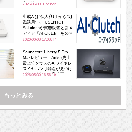
安全性を両立
2026/06/09 01:23:22
生成AIは“個人利用”から“組
織活用”へ USEN ICT
Solutionsが実態調査と新メ
ディア「AI-Clutch」を公開
2026/06/08 17:08:47
Soundcore Liberty 5 Pro
Maxレビュー Anker史上
最上位クラスのAIワイヤレ
スイヤホンは弱点が見つけ
づらいくらいの完成度にび
2026/05/30 16:56:19
びった ノイキャン性能は
Bose並み
もっとみる