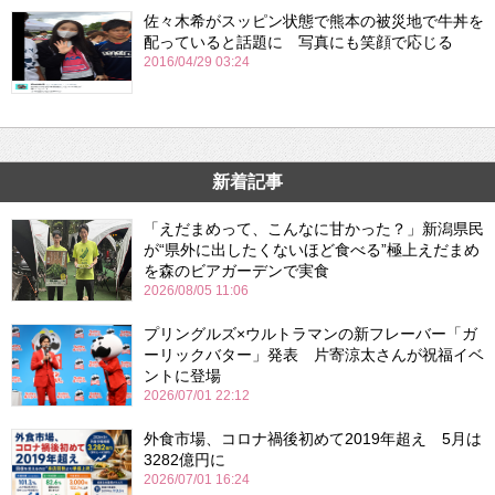
佐々木希がスッピン状態で熊本の被災地で牛丼を
配っていると話題に 写真にも笑顔で応じる
2016/04/29 03:24
新着記事
「えだまめって、こんなに甘かった？」新潟県民
が“県外に出したくないほど食べる”極上えだまめ
を森のビアガーデンで実食
2026/08/05 11:06
プリングルズ×ウルトラマンの新フレーバー「ガ
ーリックバター」発表 片寄涼太さんが祝福イベ
ントに登場
2026/07/01 22:12
外食市場、コロナ禍後初めて2019年超え 5月は
3282億円に
2026/07/01 16:24