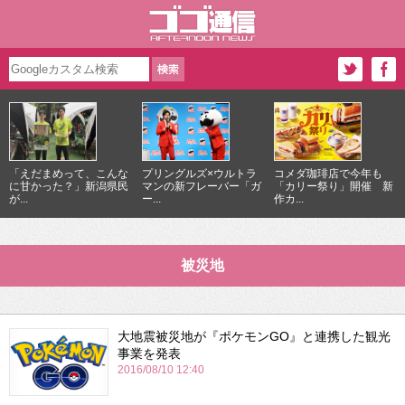
「えだまめって、こんな
プリングルズ×ウルトラ
コメダ珈琲店で今年も
に甘かった？」新潟県民
マンの新フレーバー「ガ
「カリー祭り」開催 新
が...
ー...
作カ...
被災地
大地震被災地が『ポケモンGO』と連携した観光
事業を発表
2016/08/10 12:40