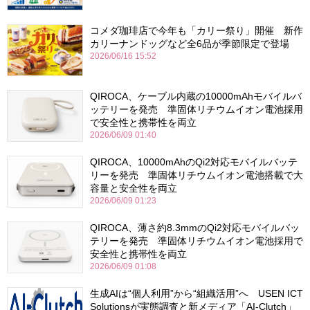
コメダ珈琲店で今年も「カリー祭り」開催 新作
カリーナンドッグなど全6品が季節限定で登場
2026/06/16 15:52
QIROCA、ケーブル内蔵の10000mAhモバイルバ
ッテリーを発売 準固体リチウムイオン電池採用
で安全性と携帯性を両立
2026/06/09 01:40
QIROCA、10000mAhのQi2対応モバイルバッテ
リーを発売 準固体リチウムイオン電池搭載で大
容量と安全性を両立
2026/06/09 01:23
QIROCA、薄さ約8.3mmのQi2対応モバイルバッ
テリーを発売 準固体リチウムイオン電池採用で
安全性と携帯性を両立
2026/06/09 01:08
生成AIは“個人利用”から“組織活用”へ USEN ICT
Solutionsが実態調査と新メディア「AI-Clutch」