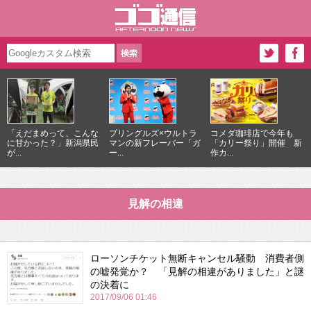
「えだまめって、こんな
プリングルズ×ウルトラ
コメダ珈琲店で今年も
に甘かった？」新潟県民
マンの新フレーバー「ガ
「カリー祭り」開催 新
が...
ー...
作カ...
見解の相違
ローソンチケット無断キャンセル騒動 消費者側
の嘘発覚か？ 「見解の相違がありました」と謎
の決着に
2017/09/06 01:46