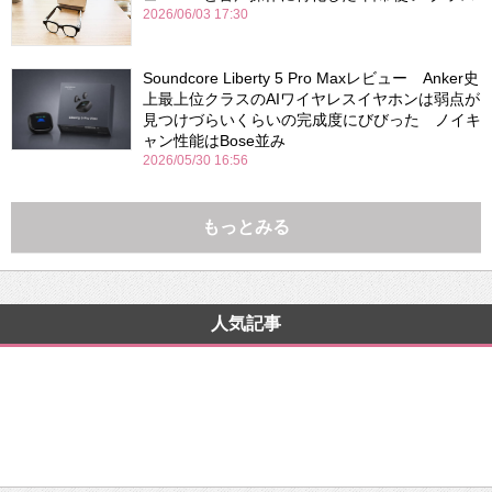
2026/06/03 17:30
Soundcore Liberty 5 Pro Maxレビュー Anker史
上最上位クラスのAIワイヤレスイヤホンは弱点が
見つけづらいくらいの完成度にびびった ノイキ
ャン性能はBose並み
2026/05/30 16:56
もっとみる
人気記事