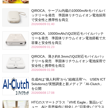
QIROCA、ケーブル内蔵の10000mAhモバイルバ
ッテリーを発売 準固体リチウムイオン電池採用
で安全性と携帯性を両立
2026/06/09 01:40
QIROCA、10000mAhのQi2対応モバイルバッテ
リーを発売 準固体リチウムイオン電池搭載で大
容量と安全性を両立
2026/06/09 01:23
QIROCA、薄さ約8.3mmのQi2対応モバイルバッ
テリーを発売 準固体リチウムイオン電池採用で
安全性と携帯性を両立
2026/06/09 01:08
生成AIは“個人利用”から“組織活用”へ USEN ICT
Solutionsが実態調査と新メディア「AI-Clutch」
を公開
2026/06/08 17:08
HTCのスマートグラス「VIVE Eagle」製品レビ
ュー AIと音声操作に特化した“日常使い”グラス