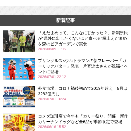
新着記事
「えだまめって、こんなに甘かった？」新潟県民
が“県外に出したくないほど食べる”極上えだまめ
を森のビアガーデンで実食
2026/08/05 11:06
プリングルズ×ウルトラマンの新フレーバー「ガ
ーリックバター」発表 片寄涼太さんが祝福イベ
ントに登場
2026/07/01 22:12
外食市場、コロナ禍後初めて2019年超え 5月は
3282億円に
2026/07/01 16:24
コメダ珈琲店で今年も「カリー祭り」開催 新作
カリーナンドッグなど全6品が季節限定で登場
2026/06/16 15:52