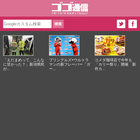
「えだまめって、こんな
プリングルズ×ウルトラ
コメダ珈琲店で今年も
に甘かった？」新潟県民
マンの新フレーバー「ガ
「カリー祭り」開催 新
が...
ー...
作カ...