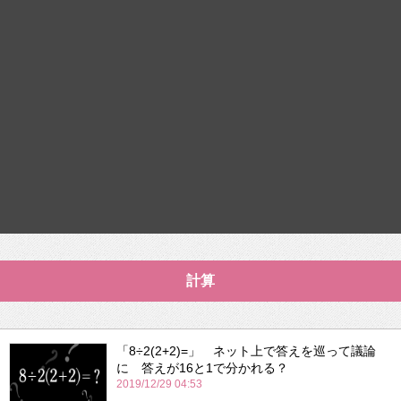
計算
「8÷2(2+2)=」 ネット上で答えを巡って議論
に 答えが16と1で分かれる？
2019/12/29 04:53