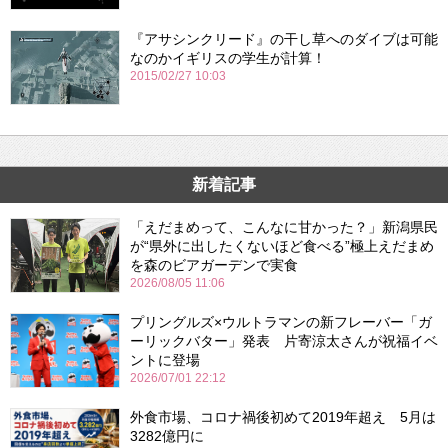
『アサシンクリード』の干し草へのダイブは可能
なのかイギリスの学生が計算！
2015/02/27 10:03
新着記事
「えだまめって、こんなに甘かった？」新潟県民
が“県外に出したくないほど食べる”極上えだまめ
を森のビアガーデンで実食
2026/08/05 11:06
プリングルズ×ウルトラマンの新フレーバー「ガ
ーリックバター」発表 片寄涼太さんが祝福イベ
ントに登場
2026/07/01 22:12
外食市場、コロナ禍後初めて2019年超え 5月は
3282億円に