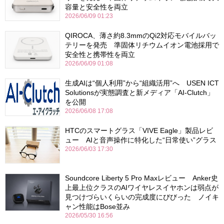
容量と安全性を両立
2026/06/09 01:23
QIROCA、薄さ約8.3mmのQi2対応モバイルバッ
テリーを発売 準固体リチウムイオン電池採用で
安全性と携帯性を両立
2026/06/09 01:08
生成AIは“個人利用”から“組織活用”へ USEN ICT
Solutionsが実態調査と新メディア「AI-Clutch」
を公開
2026/06/08 17:08
HTCのスマートグラス「VIVE Eagle」製品レビ
ュー AIと音声操作に特化した“日常使い”グラス
2026/06/03 17:30
Soundcore Liberty 5 Pro Maxレビュー Anker史
上最上位クラスのAIワイヤレスイヤホンは弱点が
見つけづらいくらいの完成度にびびった ノイキ
ャン性能はBose並み
2026/05/30 16:56