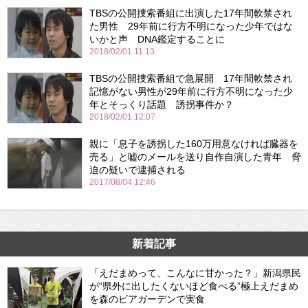
TBSの公開捜索番組に出演した17年間軟禁され
た男性 29年前に行方不明になった少年ではな
いかと声 DNA鑑定することに
2018/02/01 11:13
TBSの公開捜索番組で急展開 17年間軟禁され
記憶がない男性が29年前に行方不明になった少
年とそっくり話題 誘拐事件か？
2018/02/01 12:07
親に「息子を誘拐した160万用意なければ臓器を
売る」と嘘のメールを送り自作自演した青年 脅
迫の疑いで逮捕される
2017/08/04 12:46
新着記事
「えだまめって、こんなに甘かった？」新潟県民
が“県外に出したくないほど食べる”極上えだまめ
を森のビアガーデンで実食