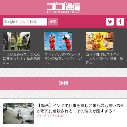
「えだまめって、こんな
プリングルズ×ウルトラ
コメダ珈琲店で今年も
に甘かった？」新潟県民
マンの新フレーバー「ガ
「カリー祭り」開催 新
が...
ー...
作カ...
誘拐
【動画】インドで仕事を探しに来た罪も無い男性
が市民に虐殺される その理由が酷すぎる！
2018/07/05 04:42