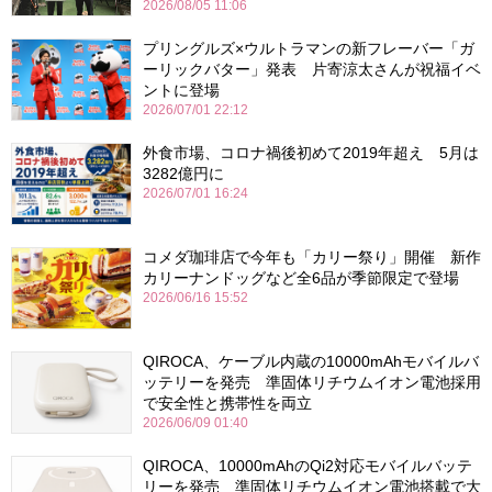
2026/08/05 11:06
プリングルズ×ウルトラマンの新フレーバー「ガ
ーリックバター」発表 片寄涼太さんが祝福イベ
ントに登場
2026/07/01 22:12
外食市場、コロナ禍後初めて2019年超え 5月は
3282億円に
2026/07/01 16:24
コメダ珈琲店で今年も「カリー祭り」開催 新作
カリーナンドッグなど全6品が季節限定で登場
2026/06/16 15:52
QIROCA、ケーブル内蔵の10000mAhモバイルバ
ッテリーを発売 準固体リチウムイオン電池採用
で安全性と携帯性を両立
2026/06/09 01:40
QIROCA、10000mAhのQi2対応モバイルバッテ
リーを発売 準固体リチウムイオン電池搭載で大