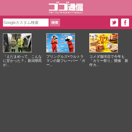
「えだまめって、こんな
プリングルズ×ウルトラ
コメダ珈琲店で今年も
に甘かった？」新潟県民
マンの新フレーバー「ガ
「カリー祭り」開催 新
が...
ー...
作カ...