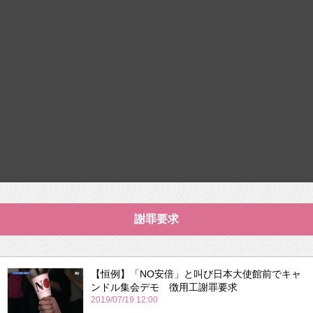
謝罪要求
【恒例】「NO安倍」と叫び日本大使館前でキャ
ンドル集会デモ 徴用工謝罪要求
2019/07/19 12:00