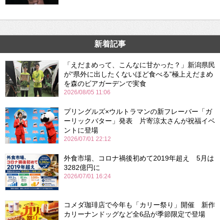
新着記事
「えだまめって、こんなに甘かった？」新潟県民
が“県外に出したくないほど食べる”極上えだまめ
を森のビアガーデンで実食
2026/08/05 11:06
プリングルズ×ウルトラマンの新フレーバー「ガ
ーリックバター」発表 片寄涼太さんが祝福イベ
ントに登場
2026/07/01 22:12
外食市場、コロナ禍後初めて2019年超え 5月は
3282億円に
2026/07/01 16:24
コメダ珈琲店で今年も「カリー祭り」開催 新作
カリーナンドッグなど全6品が季節限定で登場