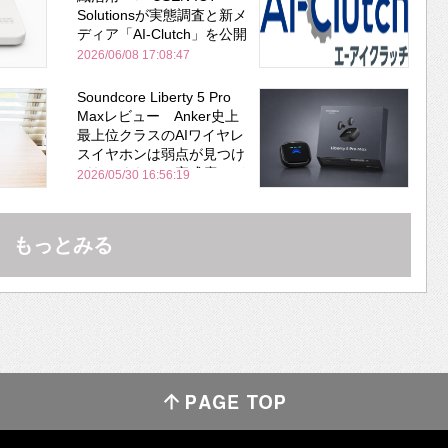
Solutionsが実態調査と新メ
ディア「AI-Clutch」を公開
2026/06/08 17:08:47
Soundcore Liberty 5 Pro
Maxレビュー Anker史上
最上位クラスのAIワイヤレ
スイヤホンは弱点が見つけ
づらいくらいの完成度にび
2026/05/30 16:56:19
びった ノイキャン性能は
Bose並み
もっとみる