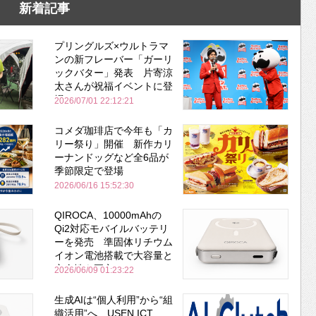
新着記事
プリングルズ×ウルトラマ
ンの新フレーバー「ガーリ
ックバター」発表 片寄涼
太さんが祝福イベントに登
場
2026/07/01 22:12:21
コメダ珈琲店で今年も「カ
リー祭り」開催 新作カリ
ーナンドッグなど全6品が
季節限定で登場
2026/06/16 15:52:30
QIROCA、10000mAhの
Qi2対応モバイルバッテリ
ーを発売 準固体リチウム
イオン電池搭載で大容量と
安全性を両立
2026/06/09 01:23:22
生成AIは“個人利用”から“組
織活用”へ USEN ICT