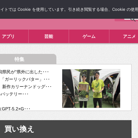
では Cookie を使用しています。引き続き閲覧する場合、Cookie の
について
広告掲載について
お問い合わせ
タレコミ
アプリ
芸能
ゲーム
アニメ
特集
県民が“県外に出した･･･
「ガーリックバター」･･･
新作カリーナンドッグ･･･
ルバッテリー･･･
-5.2×G･･･
tra･･･
供開･･･
買い換え
ム、”自分が今話し･･･