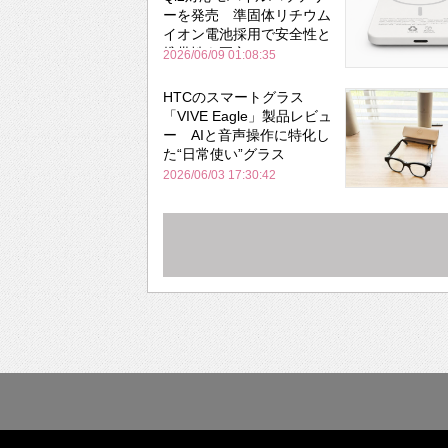
ーを発売 準固体リチウム
イオン電池採用で安全性と
携帯性を両立
2026/06/09 01:08:35
HTCのスマートグラス
「VIVE Eagle」製品レビュ
ー AIと音声操作に特化し
た“日常使い”グラス
2026/06/03 17:30:42