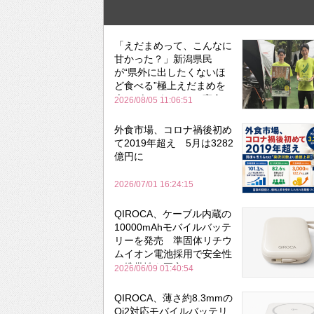
「えだまめって、こんなに
甘かった？」新潟県民
が“県外に出したくないほ
ど食べる”極上えだまめを
森のビアガーデンで実食
2026/08/05 11:06:51
外食市場、コロナ禍後初め
て2019年超え 5月は3282
億円に
2026/07/01 16:24:15
QIROCA、ケーブル内蔵の
10000mAhモバイルバッテ
リーを発売 準固体リチウ
ムイオン電池採用で安全性
と携帯性を両立
2026/06/09 01:40:54
QIROCA、薄さ約8.3mmの
Qi2対応モバイルバッテリ