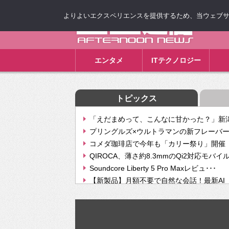
よりよいエクスペリエンスを提供するため、当ウェブサイト
ゴゴ通信
エンタメ
ITテクノロジー
トピックス
「えだまめって、こんなに甘かった？」新潟
プリングルズ×ウルトラマンの新フレーバー
コメダ珈琲店で今年も「カリー祭り」開催 
QIROCA、薄さ約8.3mmのQi2対応モバイ
Soundcore Liberty 5 Pro Maxレビュ･･･
【新製品】月額不要で自然な会話！最新AI（GPT
【次世代の没入感と生産性】VITURE Luma Ul
Geminiが音楽生成「Create music」機能提
挫折率8割の壁をAIで突破。ジャストシステ