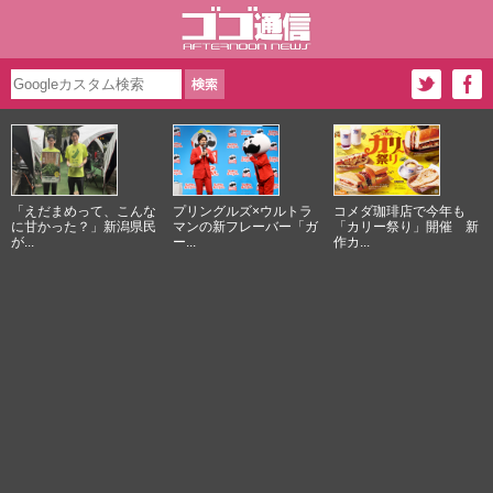
「えだまめって、こんな
プリングルズ×ウルトラ
コメダ珈琲店で今年も
に甘かった？」新潟県民
マンの新フレーバー「ガ
「カリー祭り」開催 新
が...
ー...
作カ...