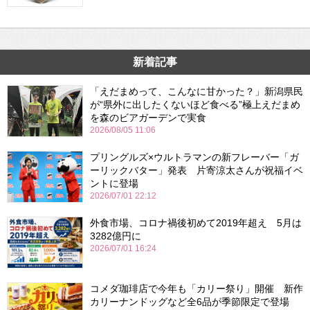
新着記事
「えだまめって、こんなに甘かった？」新潟県民
が“県外に出したくないほど食べる”極上えだまめ
を森のビアガーデンで実食
2026/08/05 11:06
プリングルズ×ウルトラマンの新フレーバー「ガ
ーリックバター」発表 片寄涼太さんが祝福イベ
ントに登場
2026/07/01 22:12
外食市場、コロナ禍後初めて2019年超え 5月は
3282億円に
2026/07/01 16:24
コメダ珈琲店で今年も「カリー祭り」開催 新作
カリーナンドッグなど全6品が季節限定で登場