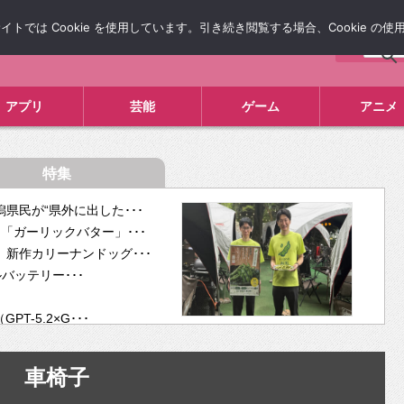
では Cookie を使用しています。引き続き閲覧する場合、Cookie の
について
広告掲載について
お問い合わせ
タレコミ
アプリ
芸能
ゲーム
アニメ
特集
県民が“県外に出した･･･
「ガーリックバター」･･･
新作カリーナンドッグ･･･
ルバッテリー･･･
-5.2×G･･･
tra･･･
供開･･･
車椅子
ム、”自分が今話し･･･