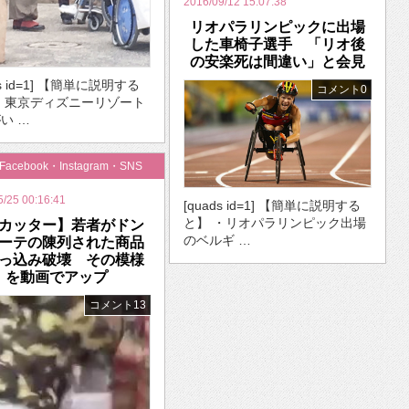
2016/09/12 15:07:38
リオパラリンピックに出場
した車椅子選手 「リオ後
の安楽死は間違い」と会見
ds id=1] 【簡単に説明する
コメント0
・東京ディズニーリゾート
い …
・Facebook・Instagram・SNS
5/25 00:16:41
[quads id=1] 【簡単に説明する
と】 ・リオパラリンピック出場
カッター】若者がドン
のベルギ …
ーテの陳列された商品
っ込み破壊 その模様
を動画でアップ
コメント13