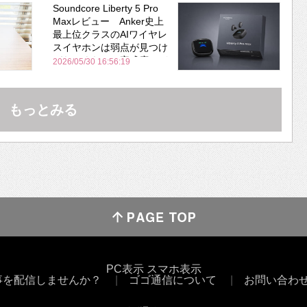
Soundcore Liberty 5 Pro
Maxレビュー Anker史上
最上位クラスのAIワイヤレ
スイヤホンは弱点が見つけ
づらいくらいの完成度にび
2026/05/30 16:56:19
びった ノイキャン性能は
Bose並み
もっとみる
PC表示
スマホ表示
事を配信しませんか？
ゴゴ通信について
お問い合わ