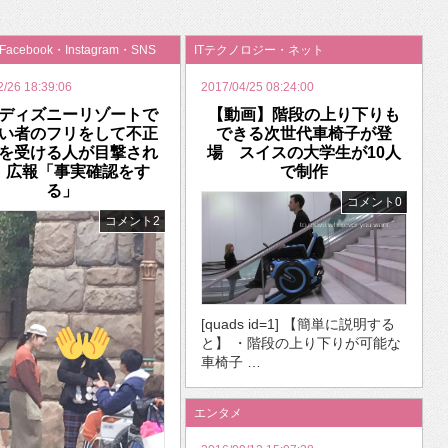
いを渡す」 TE･･･
・Facebook・Instagram・SNS
ITテクノロジー・ネット
2/26 18:39:06
2017/04/25 08:24:00
ディズニーリゾートで
【動画】階段の上り下りも
い者のフリをして不正
できる次世代車椅子が登
を受ける人が目撃され
場 スイスの大学生が10人
 広報「事実確認をす
で制作
る」
コメント0
コメント2
[quads id=1] 【簡単に説明する
と】 ・階段の上り下りが可能な
車椅子 …
エンタメ