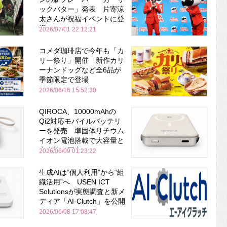
ックバター」発表 片寄涼
太さんが祝福イベントに登
場
2026/07/01 22:12:21
コメダ珈琲店で今年も「カ
リー祭り」開催 新作カリ
ーナンドッグなど全6品が
季節限定で登場
2026/06/16 15:52:30
QIROCA、10000mAhの
Qi2対応モバイルバッテリ
ーを発売 準固体リチウム
イオン電池搭載で大容量と
安全性を両立
2026/06/09 01:23:22
生成AIは“個人利用”から“組
織活用”へ USEN ICT
Solutionsが実態調査と新メ
ディア「AI-Clutch」を公開
2026/06/08 17:08:47