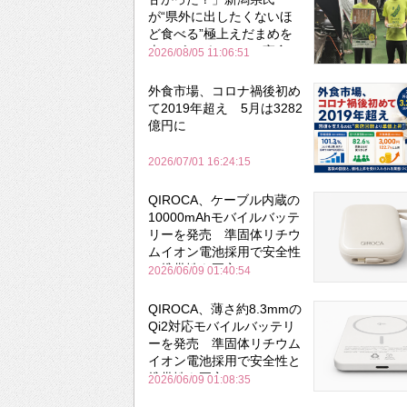
が“県外に出したくないほ
ど食べる”極上えだまめを
森のビアガーデンで実食
2026/08/05 11:06:51
外食市場、コロナ禍後初め
て2019年超え 5月は3282
億円に
2026/07/01 16:24:15
QIROCA、ケーブル内蔵の
10000mAhモバイルバッテ
リーを発売 準固体リチウ
ムイオン電池採用で安全性
と携帯性を両立
2026/06/09 01:40:54
QIROCA、薄さ約8.3mmの
Qi2対応モバイルバッテリ
ーを発売 準固体リチウム
イオン電池採用で安全性と
携帯性を両立
2026/06/09 01:08:35