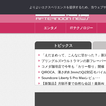
よりよいエクスペリエンスを提供するため、当ウェブサイト
ゴゴ通信
エンタメ
ITテクノロジー
トピックス
「えだまめって、こんなに甘かった？」新潟
プリングルズ×ウルトラマンの新フレーバー
コメダ珈琲店で今年も「カリー祭り」開催 
QIROCA、薄さ約8.3mmのQi2対応モバイ
Soundcore Liberty 5 Pro Maxレビュ･･･
【新製品】月額不要で自然な会話！最新AI（GPT
【次世代の没入感と生産性】VITURE Luma Ul
Geminiが音楽生成「Create music」機能提
挫折率8割の壁をAIで突破。ジャストシステ