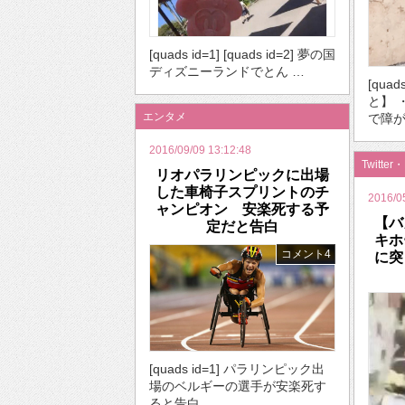
[quads id=1] [quads id=2] 夢の国
ディズニーランドでとん …
[qua
と】 
エンタメ
で障が
2016/09/09 13:12:48
Twitter
リオパラリンピックに出場
した車椅子スプリントのチ
2016/0
ャンピオン 安楽死する予
【バ
定だと告白
キホ
コメント4
に突
[quads id=1] パラリンピック出
場のベルギーの選手が安楽死す
ると告白。 …