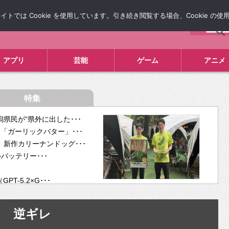
では Cookie を使用しています。引き続き閲覧する場合、Cookie の
について
広告掲載について
お問い合わせ
タレコミ
アプリ
芸能
ゲーム
アニメ
特集
県民が“県外に出した･･･
「ガーリックバター」･･･
新作カリーナンドッグ･･･
ルバッテリー･･･
-5.2×G･･･
tra･･･
供開･･･
逆ギレ
ム、”自分が今話し･･･