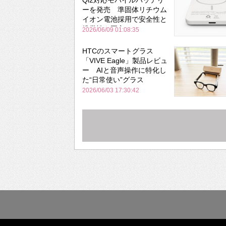
ーを発売 準固体リチウム
イオン電池採用で安全性と
携帯性を両立
2026/06/09 01:08:35
HTCのスマートグラス
「VIVE Eagle」製品レビュ
ー AIと音声操作に特化し
た“日常使い”グラス
2026/06/03 17:30:42