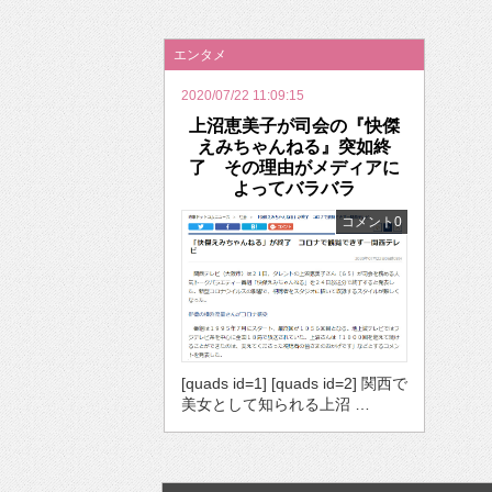
2026年のバレンタインは「自分で作って、想
エンタメ
2020/07/22 11:09:15
上沼恵美子が司会の『快傑
えみちゃんねる』突如終
了 その理由がメディアに
よってバラバラ
コメント0
[quads id=1] [quads id=2] 関西で
美女として知られる上沼 …