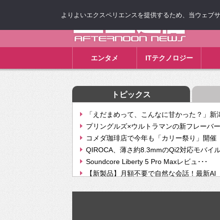
よりよいエクスペリエンスを提供するため、当ウェブサイト
ゴゴ通信
エンタメ
ITテクノロジー
トピックス
「えだまめって、こんなに甘かった？」新潟
プリングルズ×ウルトラマンの新フレーバー
コメダ珈琲店で今年も「カリー祭り」開催 
QIROCA、薄さ約8.3mmのQi2対応モバイ
Soundcore Liberty 5 Pro Maxレビュ･･･
【新製品】月額不要で自然な会話！最新AI（GPT
【次世代の没入感と生産性】VITURE Luma Ul
Geminiが音楽生成「Create music」機能提
挫折率8割の壁をAIで突破。ジャストシステ