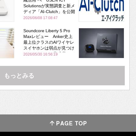
Solutionsが実態調査と新メ
ディア「AI-Clutch」を公開
2026/06/08 17:08:47
Soundcore Liberty 5 Pro
Maxレビュー Anker史上
最上位クラスのAIワイヤレ
スイヤホンは弱点が見つけ
づらいくらいの完成度にび
2026/05/30 16:56:19
びった ノイキャン性能は
Bose並み
もっとみる