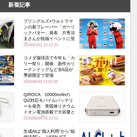
新着記事
プリングルズ×ウルトラマ
ンの新フレーバー「ガーリ
ックバター」発表 片寄涼
太さんが祝福イベントに登
場
2026/07/01 22:12:21
コメダ珈琲店で今年も「カ
リー祭り」開催 新作カリ
ーナンドッグなど全6品が
季節限定で登場
2026/06/16 15:52:30
QIROCA、10000mAhの
Qi2対応モバイルバッテリ
ーを発売 準固体リチウム
イオン電池搭載で大容量と
安全性を両立
2026/06/09 01:23:22
生成AIは“個人利用”から“組
織活用”へ USEN ICT