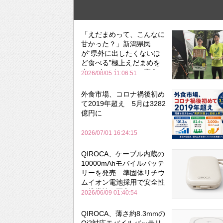
「えだまめって、こんなに
甘かった？」新潟県民
が“県外に出したくないほ
ど食べる”極上えだまめを
森のビアガーデンで実食
2026/08/05 11:06:51
外食市場、コロナ禍後初め
て2019年超え 5月は3282
億円に
2026/07/01 16:24:15
QIROCA、ケーブル内蔵の
10000mAhモバイルバッテ
リーを発売 準固体リチウ
ムイオン電池採用で安全性
と携帯性を両立
2026/06/09 01:40:54
QIROCA、薄さ約8.3mmの
Qi2対応モバイルバッテリ