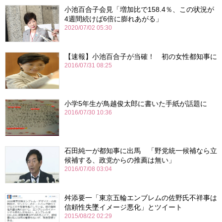
小池百合子会見「増加比で158.4％、この状況が
4週間続けば6倍に膨れあがる」
2020/07/02 05:30
【速報】小池百合子が当確！ 初の女性都知事に
2016/07/31 08:25
小学5年生が鳥越俊太郎に書いた手紙が話題に
2016/07/30 10:36
石田純一が都知事に出馬 「野党統一候補なら立
候補する、政党からの推薦は無い」
2016/07/08 03:04
舛添要一「東京五輪エンブレムの佐野氏不祥事は
信頼性失墜イメージ悪化」とツイート
2015/08/22 02:29