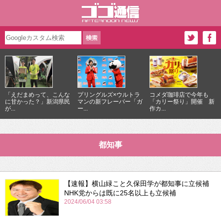
「えだまめって、こんな
プリングルズ×ウルトラ
コメダ珈琲店で今年も
に甘かった？」新潟県民
マンの新フレーバー「ガ
「カリー祭り」開催 新
が...
ー...
作カ...
都知事
【速報】横山緑こと久保田学が都知事に立候補
NHK党からは既に25名以上も立候補
2024/06/04 03:58