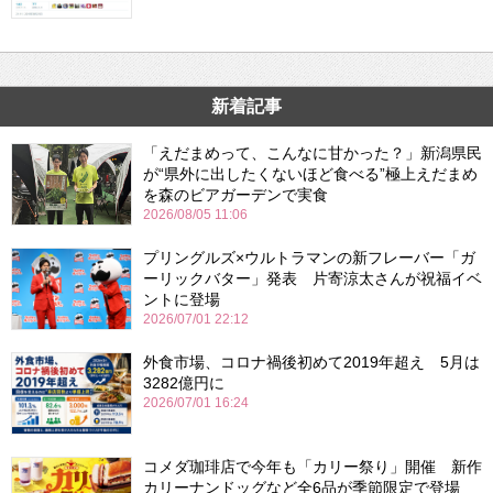
新着記事
「えだまめって、こんなに甘かった？」新潟県民
が“県外に出したくないほど食べる”極上えだまめ
を森のビアガーデンで実食
2026/08/05 11:06
プリングルズ×ウルトラマンの新フレーバー「ガ
ーリックバター」発表 片寄涼太さんが祝福イベ
ントに登場
2026/07/01 22:12
外食市場、コロナ禍後初めて2019年超え 5月は
3282億円に
2026/07/01 16:24
コメダ珈琲店で今年も「カリー祭り」開催 新作
カリーナンドッグなど全6品が季節限定で登場